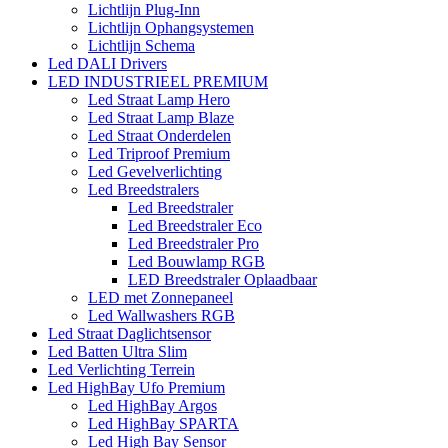
Lichtlijn Plug-Inn
Lichtlijn Ophangsystemen
Lichtlijn Schema
Led DALI Drivers
LED INDUSTRIEEL PREMIUM
Led Straat Lamp Hero
Led Straat Lamp Blaze
Led Straat Onderdelen
Led Triproof Premium
Led Gevelverlichting
Led Breedstralers
Led Breedstraler
Led Breedstraler Eco
Led Breedstraler Pro
Led Bouwlamp RGB
LED Breedstraler Oplaadbaar
LED met Zonnepaneel
Led Wallwashers RGB
Led Straat Daglichtsensor
Led Batten Ultra Slim
Led Verlichting Terrein
Led HighBay Ufo Premium
Led HighBay Argos
Led HighBay SPARTA
Led High Bay Sensor