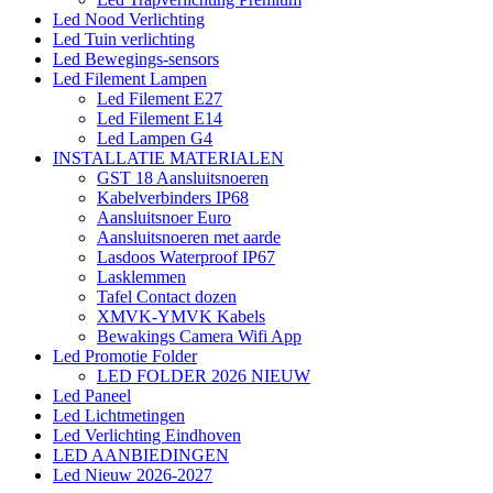
Led Nood Verlichting
Led Tuin verlichting
Led Bewegings-sensors
Led Filement Lampen
Led Filement E27
Led Filement E14
Led Lampen G4
INSTALLATIE MATERIALEN
GST 18 Aansluitsnoeren
Kabelverbinders IP68
Aansluitsnoer Euro
Aansluitsnoeren met aarde
Lasdoos Waterproof IP67
Lasklemmen
Tafel Contact dozen
XMVK-YMVK Kabels
Bewakings Camera Wifi App
Led Promotie Folder
LED FOLDER 2026 NIEUW
Led Paneel
Led Lichtmetingen
Led Verlichting Eindhoven
LED AANBIEDINGEN
Led Nieuw 2026-2027