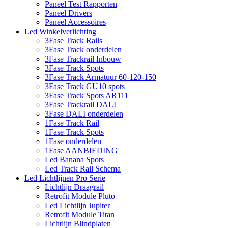
Paneel Test Rapporten
Paneel Drivers
Paneel Accessoires
Led Winkelverlichting
3Fase Track Rails
3Fase Track onderdelen
3Fase Trackrail Inbouw
3Fase Track Spots
3Fase Track Armatuur 60-120-150
3Fase Track GU10 spots
3Fase Track Spots AR111
3Fase Trackrail DALI
3Fase DALI onderdelen
1Fase Track Rail
1Fase Track Spots
1Fase onderdelen
1Fase AANBIEDING
Led Banana Spots
Led Track Rail Schema
Led Lichtlijnen Pro Serie
Lichtlijn Draagrail
Retrofit Module Pluto
Led Lichtlijn Jupiter
Retrofit Module Titan
Lichtlijn Blindplaten