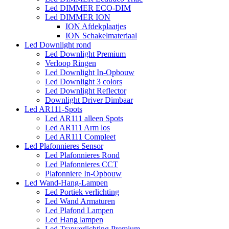
Led DIMMER ECO-DIM
Led DIMMER ION
ION Afdekplaatjes
ION Schakelmateriaal
Led Downlight rond
Led Downlight Premium
Verloop Ringen
Led Downlight In-Opbouw
Led Downlight 3 colors
Led Downlight Reflector
Downlight Driver Dimbaar
Led AR111-Spots
Led AR111 alleen Spots
Led AR111 Arm los
Led AR111 Compleet
Led Plafonnieres Sensor
Led Plafonnieres Rond
Led Plafonnieres CCT
Plafonniere In-Opbouw
Led Wand-Hang-Lampen
Led Portiek verlichting
Led Wand Armaturen
Led Plafond Lampen
Led Hang lampen
Led Trapverlichting Premium