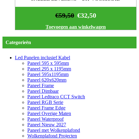
€
59,50
€
32,50
Toevoegen aan winkelwagen
Categorieën
Led Panelen inclusief Kabel
Paneel 595 x 595mm
Paneel 295 x 1195mm
Paneel 595x1195mm
Paneel 620x620mm
Paneel Frame
Paneel Dimbaar
Paneel Ledtraco CCT Switch
Paneel RGB Serie
Paneel Frame Edge
Paneel Overige Maten
Paneel Waterproof
Paneel Nieuw 2027
Paneel met Wolkenplafond
Wolkenplafond Projecten