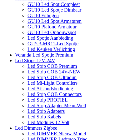
GU10 Led Spot Compleet
GU10 Led Spotje Dimbaar
GU10 Fittingen
GU10 Led Spot Armaturen
GU10 Plafond Armatuur
GU10 Led Opbouwspot
Led Spotje Aanbieding
GU5.3-MR11-Led Spotje
Led Keuken Verlichting
Veranda Led Spotje Premium
Led Strips 12V-24V
Led Strip COB Premium
Led Strip COB 24V-NEW
Led Strip COB Ultradun
Led Mi-Light Controllers
Led Afstandsbediening
Led Strip COB Connectors
Led Strip PROFIEL
Led Strip Adapter Mean-Well
Led Strip Adapters
Led Strip Kabels
Led Modules 12 Volt
Led Dimmers Zigbee
Led DIMMER Nieuw Model
Led DIMMER Ledtraco Triac