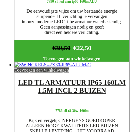
7790-sll-led arm ip65-160lm ALU
De eenvoudigste wijze om uw bestaande energie
slurpende TL verlichting te vervangen
in onze moderne LED Tube armatuur waterbestendig.
Geen aanpassingen nodig en geeft
direct een heldere verlichting.
€
39,50
€
22,50
Toevoegen aan winkelwagen
Toevoegen aan winkelwagen
LED TL ARMATUUR IP65 160LM
1.5M INCL 2 BUIZEN
7786-sll-t8-30w-160lm
Kijk en vergelijk NERGENS GOEDKOPER
ALLEEN HOGE KWALITEITS LED BUIZEN
SNELLE LEVERING UIT VOORRAAD