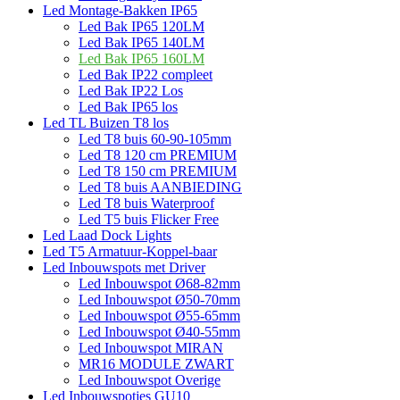
Led Montage-Bakken IP65
Led Bak IP65 120LM
Led Bak IP65 140LM
Led Bak IP65 160LM
Led Bak IP22 compleet
Led Bak IP22 Los
Led Bak IP65 los
Led TL Buizen T8 los
Led T8 buis 60-90-105mm
Led T8 120 cm PREMIUM
Led T8 150 cm PREMIUM
Led T8 buis AANBIEDING
Led T8 buis Waterproof
Led T5 buis Flicker Free
Led Laad Dock Lights
Led T5 Armatuur-Koppel-baar
Led Inbouwspots met Driver
Led Inbouwspot Ø68-82mm
Led Inbouwspot Ø50-70mm
Led Inbouwspot Ø55-65mm
Led Inbouwspot Ø40-55mm
Led Inbouwspot MIRAN
MR16 MODULE ZWART
Led Inbouwspot Overige
Led Inbouwspotjes GU10