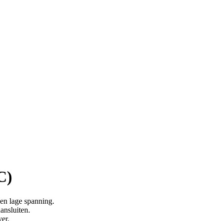
C)
en lage spanning.
ansluiten.
er.