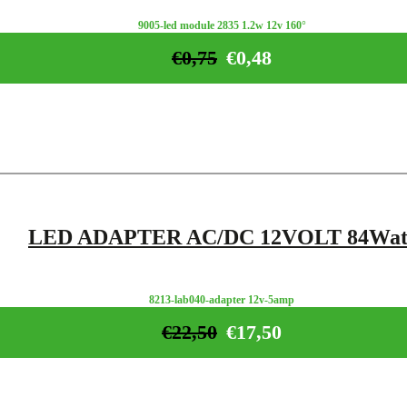
9005-led module 2835 1.2w 12v 160°
€
0,75
€
0,48
LED ADAPTER AC/DC 12VOLT 84Wat
8213-lab040-adapter 12v-5amp
€
22,50
€
17,50