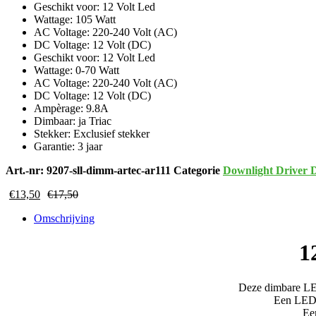
Geschikt voor: 12 Volt Led
Wattage: 105 Watt
AC Voltage: 220-240 Volt (AC)
DC Voltage: 12 Volt (DC)
Geschikt voor: 12 Volt Led
Wattage: 0-70 Watt
AC Voltage: 220-240 Volt (AC)
DC Voltage: 12 Volt (DC)
Ampèrage: 9.8A
Dimbaar: ja Triac
Stekker: Exclusief stekker
Garantie: 3 jaar
Art.-nr:
9207-sll-dimm-artec-ar111
Categorie
Downlight Driver 
€
13,50
€
17,50
Omschrijving
1
Deze dimbare LED
Een LED-d
Ee