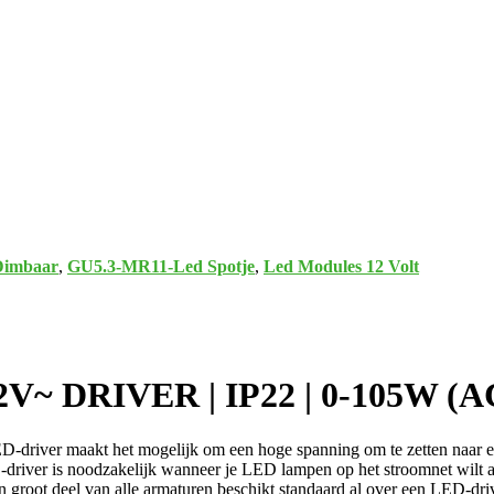
Dimbaar
,
GU5.3-MR11-Led Spotje
,
Led Modules 12 Volt
2V~ DRIVER | IP22 | 0-105W (A
-driver maakt het mogelijk om een hoge spanning om te zetten naar e
river is noodzakelijk wanneer je LED lampen op het stroomnet wilt a
n groot deel van alle armaturen beschikt standaard al over een LED-driv