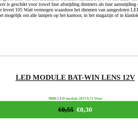
ver is geschikt voor zowel fase afsnijding dimmers als fase aansnijding
er levert 105 Watt vermogen waardoor het dimmen van aangesloten LE
t mogelijk om alle lampen op het kantoor, in het magazijn of in klasl
LED MODULE BAT-WIN LENS 12V
9008-LED module 2835 0,72 Watt
€
0,55
€
0,30