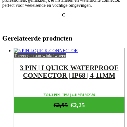
professionele, gemakkelijk te installeren en waterdichte connector,
perfect voor veeleisende en vochtige omgevingen.
C
Gerelateerde producten
Toevoegen aan winkelwagen
3 PIN | I QUICK WATERPROOF
CONNECTOR | IP68 | 4-11MM
7301-3 PIN | IP68 | 4-11MM 802356
€
2,95
€
2,25