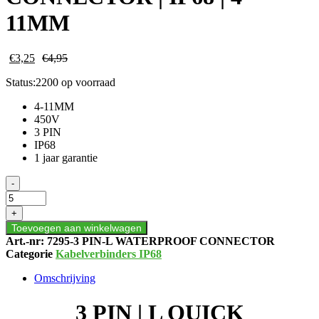
11MM
€
3,25
€
4,95
Status:
2200 op voorraad
4-11MM
450V
3 PIN
IP68
1 jaar garantie
3
-
PIN
|
+
L
Toevoegen aan winkelwagen
QUICK
Art.-nr:
7295-3 PIN-L WATERPROOF CONNECTOR
WATERPROOF
Categorie
Kabelverbinders IP68
CONNECTOR
|
Omschrijving
IP68
|
3 PIN | L QUICK
4-