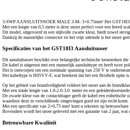
3-SWP AANSLUITSNOER MALE 3-M- 3×0.75mm² Het GST18I3 Aansluitsno
Met een lengte van 0,5 meter is deze snoer perfect voor een breed scal
Dit model, uitgevoerd in een stijlvolle zwarte kleur, biedt zowel stevighe
Dankzij de mannelijke connector en het vrije uiteinde is het snoer gem
Specificaties van het GST18I3 Aansluitsnoer
Dit aansluitsnoer beschikt over belangrijke technische kenmerken die
De kabel is uitgerust met een mannelijk aansluittype en heeft twee pol
Het is ontworpen om een nominale spanning van 250 V te ondersteun
Het kabeltype is H05VV-F, wat betekent dat het een flexibele optie is
Op het gebied van brandveiligheid voldoet het snoer aan de brandklas
Met een totale lengte van 1.0-2.0-3.0 meter en een geleiderdoorsnede 
De zwarte kleur van de contactdrager geeft de kabel een esthetische ui
waardoor deze in verschillende omgevingen goed tot zijn recht komt.
Met een specificatie van 2×0,75 mm² kunt u rekenen op betrouwbare 
Bovendien wordt het snoer geleverd met een garantie van 2 jaar, wat 
Betrouwbare Kwaliteit