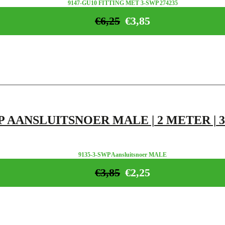
9147-GU10 FITTING MET 3-SWP 274235
€
6,25
€
3,85
P AANSLUITSNOER MALE | 2 METER | 3
9135-3-SWP Aansluitsnoer MALE
€
3,85
€
2,25