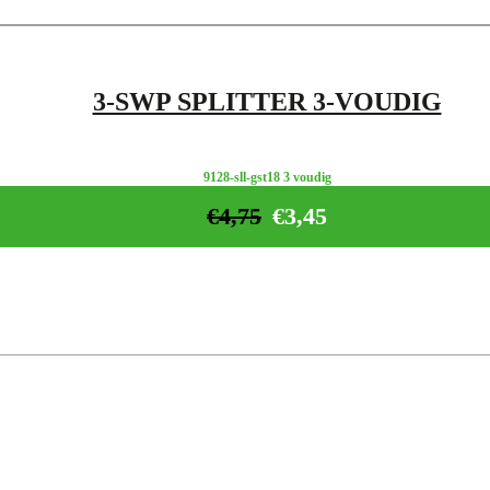
3-SWP SPLITTER 3-VOUDIG
9128-sll-gst18 3 voudig
€
4,75
€
3,45