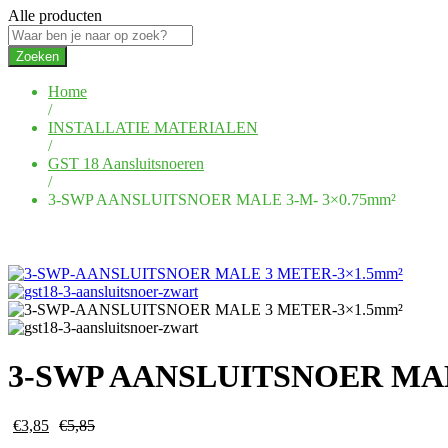
Alle producten
Zoeken
Home
/
INSTALLATIE MATERIALEN
/
GST 18 Aansluitsnoeren
/
3-SWP AANSLUITSNOER MALE 3-M- 3×0.75mm²
3-SWP AANSLUITSNOER MAL
€
3,85
€
5,85