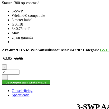
Status:
1300 op voorraad
3-SWP
Wieland® compatible
3 meter kabel
GST18
3×0,75mm²
Male
2 jaar garantie
Art.-nr:
9137-3-SWP Aansluitsnoer Male 847707
Categorie
GST 
€
3,85
€
5,85
3-
-
SWP
AANSLUITSNOER
+
MALE
Toevoegen aan winkelwagen
3-
M-
Omschrijving
3×0.75mm²
Specificatie
aantal
3-SWP A