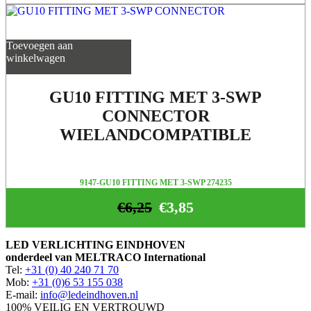
Toevoegen aan
winkelwagen
GU10 FITTING MET 3-SWP
CONNECTOR
WIELANDCOMPATIBLE
9147-GU10 FITTING MET 3-SWP 274235
€
6,25
€
3,85
LED VERLICHTING EINDHOVEN
onderdeel van MELTRACO International
Tel:
+31 (0) 40 240 71 70
Mob:
+31 (0)6 53 155 038
E-mail:
info@ledeindhoven.nl
100% VEILIG EN VERTROUWD