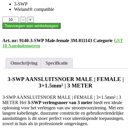
3-SWP
Wieland® compatible
3-
-
+
SWP
Toevoegen aan winkelwagen
AANSLUITSNOER
MALE
|
Art.-nr:
9140-3-SWP Male-female 3M-811143
Categorie
GST
FEMALE
18 Aansluitsnoeren
|
3×1.5mm²
|
Omschrijving
Specificatie
3
METER
aantal
3-SWP AANSLUITSNOER MALE | FEMALE |
3×1.5mm² | 3 METER
3-SWP AANSLUITSNOER MALE | FEMALE | 3×1.5mm² | 3
METER Het
3-SWP verlengsnoer van 3 meter
biedt een ideale
oplossing voor het verlengen van uw stroomvoorziening. Met een
langere kabellengte, duurzame constructie en gebruiksvriendelijke
aansluitingen is dit snoer perfect voor uiteenlopende toepassingen,
zowel in huis als in professionele omgevingen.