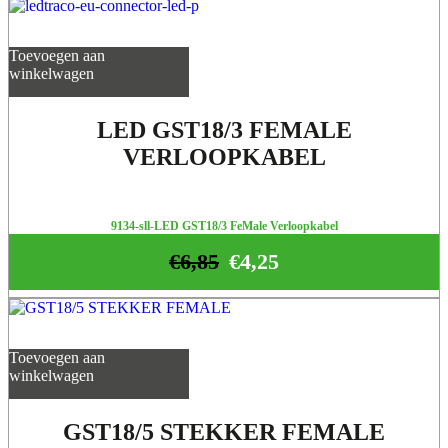
Toevoegen aan
winkelwagen
LED GST18/3 FEMALE
VERLOOPKABEL
9134-sll-LED GST18/3 FeMale Verloopkabel
€
6,85
€
4,25
Toevoegen aan
winkelwagen
GST18/5 STEKKER FEMALE