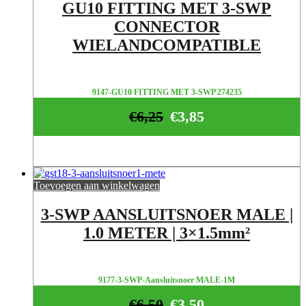
GU10 FITTING MET 3-SWP
CONNECTOR
WIELANDCOMPATIBLE
9147-GU10 FITTING MET 3-SWP 274235
€
6,25
€
3,85
Toevoegen aan winkelwagen
3-SWP AANSLUITSNOER MALE |
1.0 METER | 3×1.5mm²
9177-3-SWP-Aansluitsnoer MALE-1M
€
6,50
€
3,50