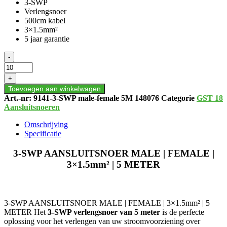
3-SWP
Verlengsnoer
500cm kabel
3×1.5mm²
5 jaar garantie
3-
-
SWP
AANSLUITSNOER
+
MALE
Toevoegen aan winkelwagen
|
Art.-nr:
9141-3-SWP male-female 5M 148076
Categorie
GST 18
FEMALE
Aansluitsnoeren
|
3×1.5mm²
Omschrijving
|
Specificatie
5
METER
3-SWP AANSLUITSNOER MALE | FEMALE |
aantal
3×1.5mm² | 5 METER
3-SWP AANSLUITSNOER MALE | FEMALE | 3×1.5mm² | 5
METER Het
3-SWP verlengsnoer van 5 meter
is de perfecte
oplossing voor het verlengen van uw stroomvoorziening over