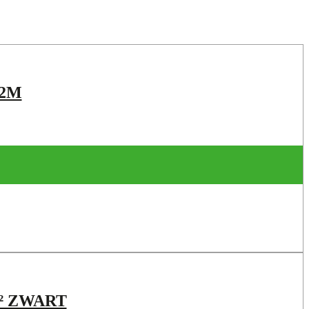
 2M
M² ZWART