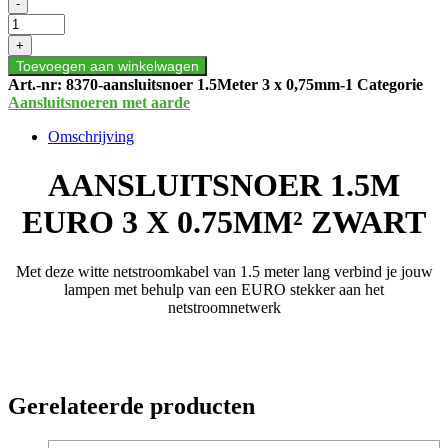
AANSLUITSNOER
-
1.5M
EURO
+
3
Toevoegen aan winkelwagen
X
Art.-nr:
8370-aansluitsnoer 1.5Meter 3 x 0,75mm-1
Categorie
0.75MM²
Aansluitsnoeren met aarde
ZWART
aantal
Omschrijving
AANSLUITSNOER 1.5M
EURO 3 X 0.75MM² ZWART
Met deze witte netstroomkabel van 1.5 meter lang verbind je jouw
lampen met behulp van een EURO stekker aan het
netstroomnetwerk
Gerelateerde producten