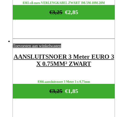
8365-sll-euro-VERLENGKABEL ZWART 3M-5M-10M-20M
€
3,25
€
2,85
Toevoegen aan winkelwagen
AANSLUITSNOER 3 Meter EURO 3
X 0.75MM² ZWART
8366-aansluitsnoer 3 Meter 3 x 0,75mm
€
3,25
€
1,85