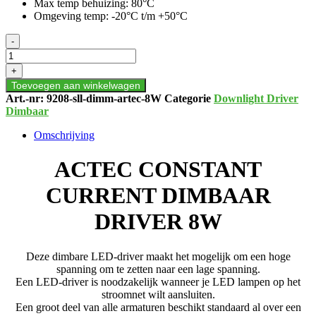
Max temp behuizing: 80°C
Omgeving temp: -20°C t/m +50°C
ACTEC
-
CONSTANT
CURRENT
+
DIMBAAR
Toevoegen aan winkelwagen
DRIVER
Art.-nr:
9208-sll-dimm-artec-8W
Categorie
Downlight Driver
8W
Dimbaar
aantal
Omschrijving
ACTEC CONSTANT
CURRENT DIMBAAR
DRIVER 8W
Deze dimbare LED-driver maakt het mogelijk om een hoge
spanning om te zetten naar een lage spanning.
Een LED-driver is noodzakelijk wanneer je LED lampen op het
stroomnet wilt aansluiten.
Een groot deel van alle armaturen beschikt standaard al over een