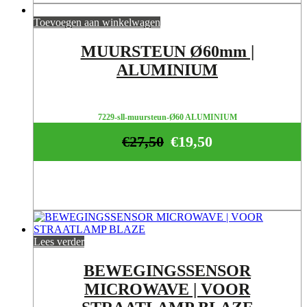
Toevoegen aan winkelwagen
MUURSTEUN Ø60mm |
ALUMINIUM
7229-sll-muursteun-Ø60 ALUMINIUM
€
27,50
€
19,50
Lees verder
BEWEGINGSSENSOR
MICROWAVE | VOOR