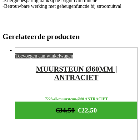
-Energiebesparing dankzij de Night Dim functie
-Betrouwbare werking met geheugenfunctie bij stroomuitval
Gerelateerde producten
Toevoegen aan winkelwagen
MUURSTEUN Ø60MM |
ANTRACIET
7228-sll-muursteun-Ø60 ANTRACIET
€
34,50
€
22,50