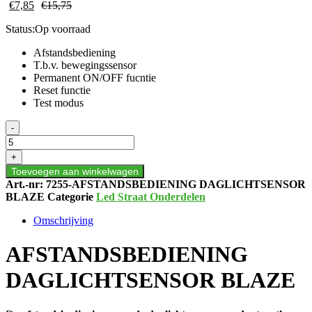
€
7,85
€
15,75
Status:
Op voorraad
Afstandsbediening
T.b.v. bewegingssensor
Permanent ON/OFF fucntie
Reset functie
Test modus
AFSTANDSBEDIENING
-
DAGLICHTSENSOR
BLAZE
+
aantal
Toevoegen aan winkelwagen
Art.-nr:
7255-AFSTANDSBEDIENING DAGLICHTSENSOR
BLAZE
Categorie
Led Straat Onderdelen
Omschrijving
AFSTANDSBEDIENING
DAGLICHTSENSOR BLAZE