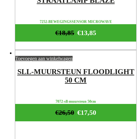
STRAATLAMP BLAZE
7252-BEWEGINGSSENSOR MICROWAVE
€
18,85
€
13,85
Toevoegen aan winkelwagen
SLL-MUURSTEUN FLOODLIGHT
50 CM
7072-sll-muursteun 50cm
€
26,50
€
17,50