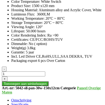
Color Temperature: White Switch
Product Size: 1500 x120 mm
Housing Material: Aluminum alloy and Acrylic Cover, White
Luminous Flux: 3600LM
Working Temperature: 20°C ~ 80°C
Storage Temperature: 20°C ~ 80°C
Viewing Angle: 120°
Lifespan: 50.000 hours
Color Rendering Index: Ra >90
Certificates: CE/FCC/ROHS/TUV
Dimmable: No ( option)
Weight(g) 3.8kg
Garantie: 5 jaar
Incl. Led Driver CE,RoHS,ULL,SAA DEKRA, TUV
Packaging export 6 pcs Over Carton
Back-
-
Lit
LED
+
PANEEL
Toevoegen aan winkelwagen
30
Art.-nr:
5042-sll-pan-30w-150x12cm
Categorie
Paneel Overige
WATT
Maten
150
x
Omschrijving
12
Specificatie