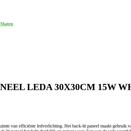
 Maten
ANEEL LEDA 30X30CM 15W W
ruimte van efficiënte ledverlichting. Het back-lit paneel maakt gebruik 