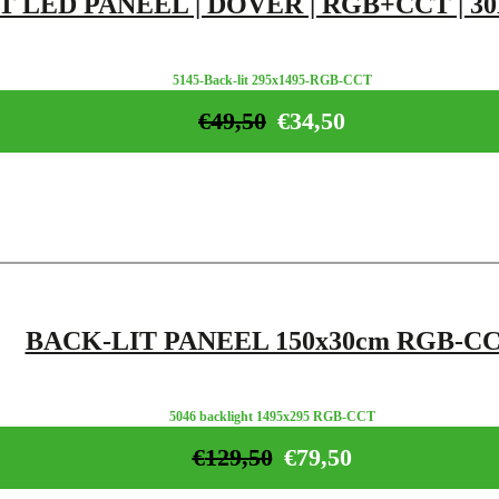
T LED PANEEL | DOVER | RGB+CCT | 30
5145-Back-lit 295x1495-RGB-CCT
€
49,50
€
34,50
BACK-LIT PANEEL 150x30cm RGB-C
5046 backlight 1495x295 RGB-CCT
€
129,50
€
79,50