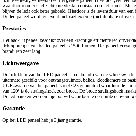
licht evenredig verdeeld over het gehele paneel. Hierdoor geeft een bac
waardoor minder snel zichtbare vlekken ontstaan op het paneel. Met ee
blijven de leds ook beter gekoeld. Hierdoor is de levensduur van een b
Dit led paneel wordt geleverd inclusief externe (niet dimbare) driver 
Prestaties
Het back-lit paneel beschikt over een krachtige efficiënte led driver 
lichtopbrengst van het led paneel is 1500 Lumen. Het paneel vervang
branduren zeer lang.
Lichtweergave
De lichtkleur van het LED paneel is met behulp van de white switch in
uitermate geschikt voor ontvangstruimtes, balies, kleedkamers en ba
UGR-waarde van het paneel is met <23 gemiddeld waardoor de lamp wei
van 120º is de stralingshoek zeer breed. De brede stralingshoek maakt
De led panelen worden ingebouwd waardoor je de ruimte eenvoudig e
Garantie
Op het LED paneel heb je 3 jaar garantie.