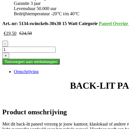
Garantie 3 jaar
Levensduur 50.000 uur
Bedrijfstemperatuur -20°C t/m 40°C
Art.-nr:
5134-swinckels-30x30 15 Watt
Categorie
Paneel Overige
€
19,50
€
24,50
BACK-
-
LIT
PANEEL
+
LEDA
Toevoegen aan winkelwagen
30X30CM
15W
Omschrijving
WHITE
SWITCH
BACK-LIT P
aantal
Product omschrijving
Met dit back-lit paneel verzorg je jouw kantoor, klaslokaal of andere 