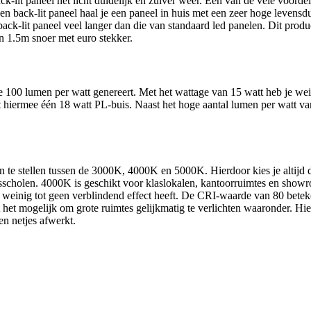
k-lit paneel het licht duidelijk en zuiver weer. Een van de vele voordel
n back-lit paneel haal je een paneel in huis met een zeer hoge levensduu
ack-lit paneel veel langer dan die van standaard led panelen. Dit produ
en 1.5m snoer met euro stekker.
die 100 lumen per watt genereert. Met het wattage van 15 watt heb je wei
t hiermee één 18 watt PL-buis. Naast het hoge aantal lumen per watt v
 te stellen tussen de 3000K, 4000K en 5000K. Hierdoor kies je altijd de
sisscholen. 4000K is geschikt voor klaslokalen, kantoorruimtes en sh
nig tot geen verblindend effect heeft. De CRI-waarde van 80 betekent
 het mogelijk om grote ruimtes gelijkmatig te verlichten waaronder. Hie
n netjes afwerkt.