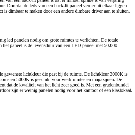
en van een back-lit paneel is dat er minder sprake is van verjaring
r. Doordat de leds van een back-lit paneel verder uit elkaar liggen
ct is dimbaar te maken door een andere dimbare driver aan te sluiten.
nig led panelen nodig om grote ruimtes te verlichten. De totale
an het paneel is de levensduur van een LED paneel met 50.000
 gewenste lichtkleur die past bij de ruimte. De lichtkleur 3000K is
owrooms en 5000K is geschikt voor werkruimtes en magazijnen. De
 dat de kwaliteit van het licht zeer goed is. Met een gradenbundel
rdoor zijn er weinig panelen nodig voor het kantoor of een klaslokaal.