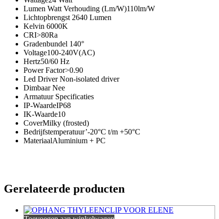
Lumen Watt Verhouding (Lm/W)110lm/W
Lichtopbrengst 2640 Lumen
Kelvin 6000K
CRI>80Ra
Gradenbundel 140°
Voltage100-240V(AC)
Hertz50/60 Hz
Power Factor>0.90
Led Driver Non-isolated driver
Dimbaar Nee
Armatuur Specificaties
IP-WaardeIP68
IK-Waarde10
CoverMilky (frosted)
Bedrijfstemperatuur’-20°C t/m +50°C
MateriaalAluminium + PC
Gerelateerde producten
Toevoegen aan winkelwagen