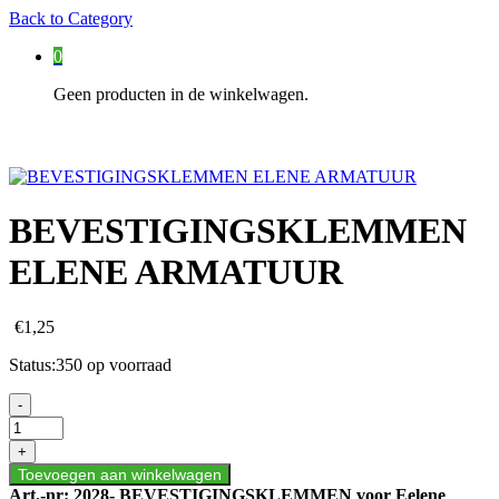
Back to
Category
0
Geen producten in de winkelwagen.
BEVESTIGINGSKLEMMEN
ELENE ARMATUUR
€
1,25
Status:
350 op voorraad
BEVESTIGINGSKLEMMEN
-
ELENE
ARMATUUR
+
aantal
Toevoegen aan winkelwagen
Art.-nr:
2028- BEVESTIGINGSKLEMMEN voor Eelene