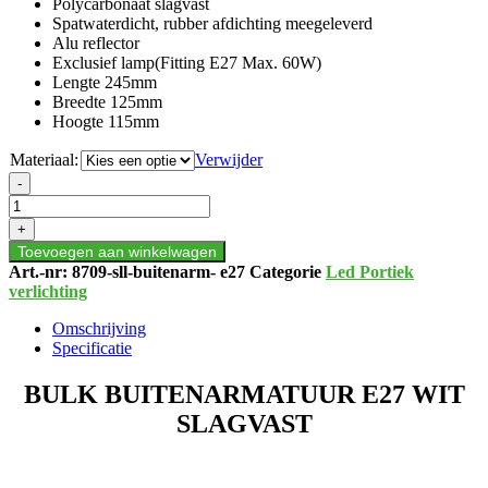
Polycarbonaat slagvast
Spatwaterdicht, rubber afdichting meegeleverd
Alu reflector
Exclusief lamp(Fitting E27 Max. 60W)
Lengte 245mm
Breedte 125mm
Hoogte 115mm
Materiaal:
Verwijder
BULK
-
BUITENARMATUUR
E27
+
WIT
Toevoegen aan winkelwagen
SLAGVAST
Art.-nr:
8709-sll-buitenarm- e27
Categorie
Led Portiek
aantal
verlichting
Omschrijving
Specificatie
BULK BUITENARMATUUR E27 WIT
SLAGVAST