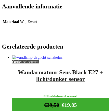
Aanvullende informatie
Materiaal
Wit, Zwart
Gerelateerde producten
Opties selecteren
Wandarmatuur Sens Black E27 +
licht/donker sensor
8701-sll-led-wand sensor-1
€
39,50
€
19,85