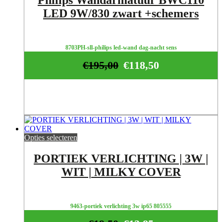
Philips Wandarmatuur BWC110
LED 9W/830 zwart +schemers
8703PH-sll-philips led-wand dag-nacht sens
€
195,00
€
118,50
Opties selecteren
PORTIEK VERLICHTING | 3W |
WIT | MILKY COVER
9463-portiek verlichting 3w ip65 805555