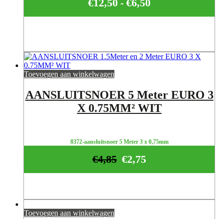
€
12,50
-
€
6,50
Prijsklasse:
€6,50
tot
€12,50
Toevoegen aan winkelwagen
AANSLUITSNOER 5 Meter EURO 3
X 0.75MM² WIT
8372-aansluitsnoer 5 Meter 3 x 0,75mm
€
4,85
€
2,75
Toevoegen aan winkelwagen