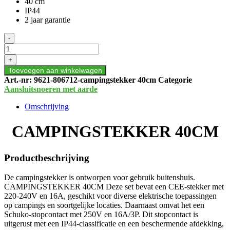
40 cm
IP44
2 jaar garantie
CAMPINGSTEKKER
-
40CM
aantal
+
Toevoegen aan winkelwagen
Art.-nr:
9621-806712-campingstekker 40cm
Categorie
Aansluitsnoeren met aarde
Omschrijving
CAMPINGSTEKKER 40CM
Productbeschrijving
De campingstekker is ontworpen voor gebruik buitenshuis.
CAMPINGSTEKKER 40CM Deze set bevat een CEE-stekker met
220-240V en 16A, geschikt voor diverse elektrische toepassingen
op campings en soortgelijke locaties. Daarnaast omvat het een
Schuko-stopcontact met 250V en 16A/3P. Dit stopcontact is
uitgerust met een IP44-classificatie en een beschermende afdekking,