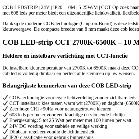
aantal
COB LEDSTRIP | 24V | IP20 | 10M | 5-25W/M | CCT Op zoek naar 
met 608 leds per meter biedt een uitzonderlijke lichtkwaliteit, flexib
Dankzij de moderne COB-technologie (Chip-on-Board) is deze ledstri
kleurweergave. De compacte breedte van 8 mm maakt deze cob ledstri
COB LED-strip CCT 2700K-6500K – 10 Met
Heldere en instelbare verlichting met CCT-functie
De instelbare kleurtemperatuur van 2700K tot 6500K maakt deze COB LE
cob led is volledig dimbaar en perfect af te stemmen op uw wensen.
Belangrijkste kenmerken van deze COB LED-strip
COB-technologie voor egale lichtverdeling zonder zichtbare leds
CCT-instelbaar: kies tussen warm wit (2700K) en daglicht (6500
Zeer hoge CRI >90Ra voor natuurgetrouwe kleuren
608 leds per meter voor een krachtige en vloeiende lichtlijn
Energiezuinig: 5 tot 25 Watt per meter met 100 lumen per watt
24V DC voeding voor stabiele en veilige werking
Dimbaar: regel eenvoudig de lichtintensiteit
IP20-classificatie voor gebruik binnenshuis