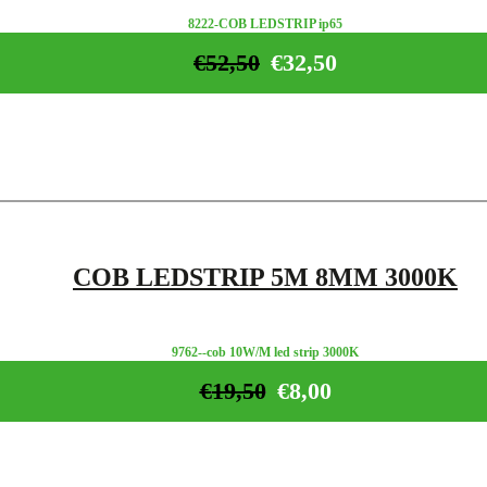
8222-COB LEDSTRIP ip65
€
52,50
€
32,50
COB LEDSTRIP 5M 8MM 3000K
9762--cob 10W/M led strip 3000K
€
19,50
€
8,00