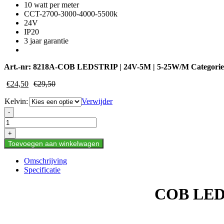
10 watt per meter
CCT-2700-3000-4000-5500k
24V
IP20
3 jaar garantie
Art.-nr:
8218A-COB LEDSTRIP | 24V-5M | 5-25W/M
Categori
€
24,50
€
29,50
Kelvin:
Verwijder
COB
-
LEDSTRIP
|
+
24V
Toevoegen aan winkelwagen
|
IP20
Omschrijving
|
Specificatie
10M
|
COB LEDS
5-
25W/M
|
CCT