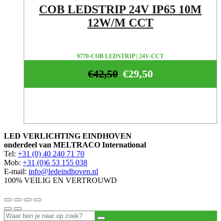
COB LEDSTRIP 24V IP65 10M
12W/M CCT
9770-COB LEDSTRIP | 24V-CCT
€
42,50
€
29,50
LED VERLICHTING EINDHOVEN
onderdeel van MELTRACO International
Tel:
+31 (0) 40 240 71 70
Mob:
+31 (0)6 53 155 038
E-mail:
info@ledeindhoven.nl
100% VEILIG EN VERTROUWD