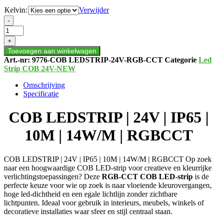
Kelvin:
Verwijder
COB
-
LEDSTRIP
|
+
24V
Toevoegen aan winkelwagen
|
Art.-nr:
9776-COB LEDSTRIP-24V-RGB-CCT
Categorie
Led
IP65
Strip COB 24V-NEW
|
10M
Omschrijving
|
Specificatie
14W/M
|
COB LEDSTRIP | 24V | IP65 |
RGBCCT
aantal
10M | 14W/M | RGBCCT
COB LEDSTRIP | 24V | IP65 | 10M | 14W/M | RGBCCT Op zoek
naar een hoogwaardige COB LED-strip voor creatieve en kleurrijke
verlichtingstoepassingen? Deze
RGB-CCT COB LED-strip
is de
perfecte keuze voor wie op zoek is naar vloeiende kleurovergangen,
hoge led-dichtheid en een egale lichtlijn zonder zichtbare
lichtpunten. Ideaal voor gebruik in interieurs, meubels, winkels of
decoratieve installaties waar sfeer en stijl centraal staan.