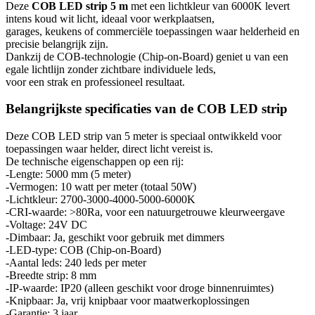
Deze
COB LED strip 5 m
met een lichtkleur van 6000K levert
intens koud wit licht, ideaal voor werkplaatsen,
garages, keukens of commerciële toepassingen waar helderheid en
precisie belangrijk zijn.
Dankzij de COB-technologie (Chip-on-Board) geniet u van een
egale lichtlijn zonder zichtbare individuele leds,
voor een strak en professioneel resultaat.
Belangrijkste specificaties van de COB LED strip
Deze COB LED strip van 5 meter is speciaal ontwikkeld voor
toepassingen waar helder, direct licht vereist is.
De technische eigenschappen op een rij:
-Lengte: 5000 mm (5 meter)
-Vermogen: 10 watt per meter (totaal 50W)
-Lichtkleur: 2700-3000-4000-5000-6000K
-CRI-waarde: >80Ra, voor een natuurgetrouwe kleurweergave
-Voltage: 24V DC
-Dimbaar: Ja, geschikt voor gebruik met dimmers
-LED-type: COB (Chip-on-Board)
-Aantal leds: 240 leds per meter
-Breedte strip: 8 mm
-IP-waarde: IP20 (alleen geschikt voor droge binnenruimtes)
-Knipbaar: Ja, vrij knipbaar voor maatwerkoplossingen
-Garantie: 3 jaar