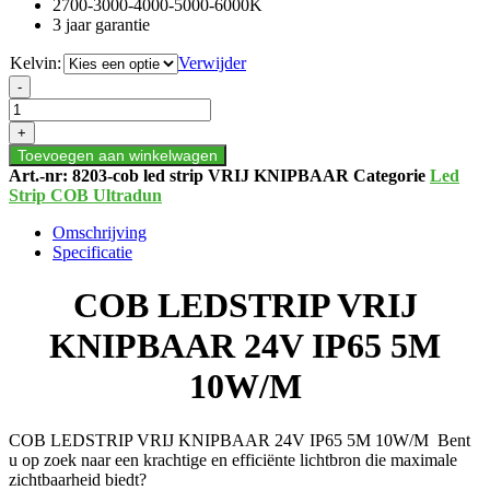
2700-3000-4000-5000-6000K
3 jaar garantie
Kelvin:
Verwijder
COB
-
LEDSTRIP
VRIJ
+
KNIPBAAR
Toevoegen aan winkelwagen
24V
Art.-nr:
8203-cob led strip VRIJ KNIPBAAR
Categorie
Led
IP65
Strip COB Ultradun
5M
10W/M
Omschrijving
aantal
Specificatie
COB LEDSTRIP VRIJ
KNIPBAAR 24V IP65 5M
10W/M
COB LEDSTRIP VRIJ KNIPBAAR 24V IP65 5M 10W/M Bent
u op zoek naar een krachtige en efficiënte lichtbron die maximale
zichtbaarheid biedt?