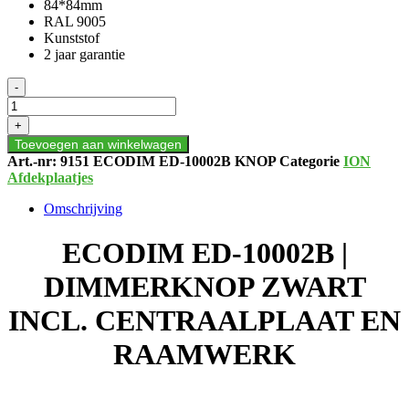
84*84mm
RAL 9005
Kunststof
2 jaar garantie
ECODIM
-
ED-
10002B
+
|
Toevoegen aan winkelwagen
DIMMERKNOP
Art.-nr:
9151 ECODIM ED-10002B KNOP
Categorie
ION
ZWART
Afdekplaatjes
INCL.
CENTRAALPLAAT
Omschrijving
EN
RAAMWERK
ECODIM ED-10002B |
aantal
DIMMERKNOP ZWART
INCL. CENTRAALPLAAT EN
RAAMWERK
.