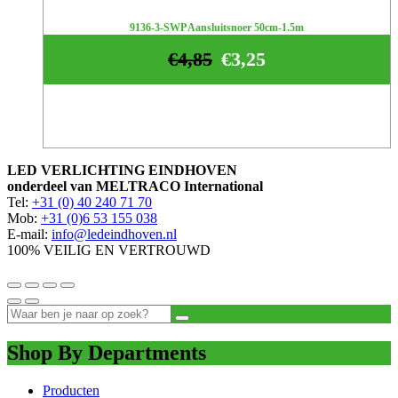
9136-3-SWP Aansluitsnoer 50cm-1.5m
€
4,85
€
3,25
LED VERLICHTING EINDHOVEN
onderdeel van MELTRACO International
Tel:
+31 (0) 40 240 71 70
Mob:
+31 (0)6 53 155 038
E-mail:
info@ledeindhoven.nl
100% VEILIG EN VERTROUWD
Shop By Departments
Producten