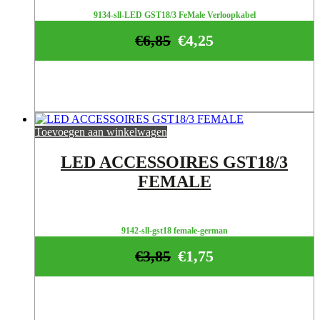
9134-sll-LED GST18/3 FeMale Verloopkabel
€
6,85
€
4,25
Toevoegen aan winkelwagen
LED ACCESSOIRES GST18/3
FEMALE
9142-sll-gst18 female-german
€
3,85
€
1,75