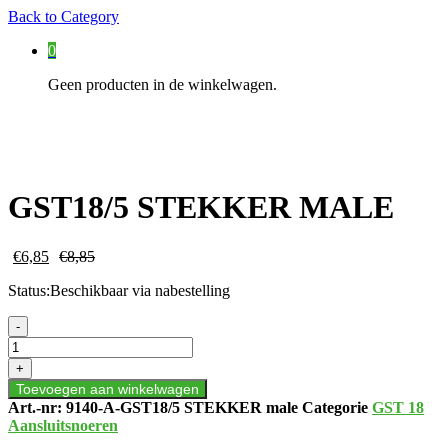
Back to
Category
0
Geen producten in de winkelwagen.
GST18/5 STEKKER MALE
€
6,85
€
8,85
Status:
Beschikbaar via nabestelling
GST18/5
-
STEKKER
MALE
+
aantal
Toevoegen aan winkelwagen
Art.-nr:
9140-A-GST18/5 STEKKER male
Categorie
GST 18
Aansluitsnoeren