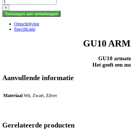
SALACIA
+
KANTELBAAR
Toevoegen aan winkelwagen
Zwart
L
Omschrijving
aantal
Specificatie
GU10 ARM
GU10 armatur
Het geeft een m
Aanvullende informatie
Materiaal
Wit, Zwart, Zilver
Gerelateerde producten