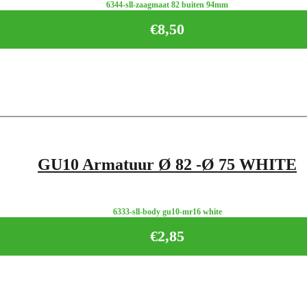
6344-sll-zaagmaat 82 buiten 94mm
€
8,50
GU10 Armatuur Ø 82 -Ø 75 WHITE
6333-sll-body gu10-mr16 white
€
2,85