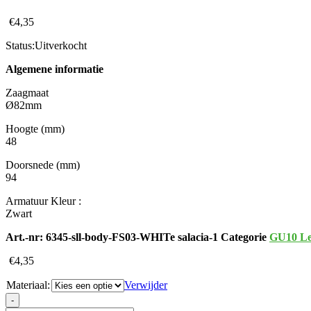
€
4,35
Status:
Uitverkocht
Algemene informatie
Zaagmaat
Ø82mm
Hoogte (mm)
48
Doorsnede (mm)
94
Armatuur Kleur :
Zwart
Art.-nr:
6345-sll-body-FS03-WHITe salacia-1
Categorie
GU10 Le
€
4,35
Materiaal:
Verwijder
GU10
-
ARMATUUR