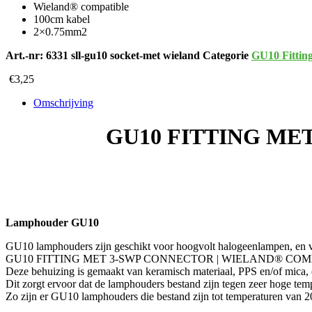
Wieland® compatible
100cm kabel
2×0.75mm2
Art.-nr:
6331 sll-gu10 socket-met wieland
Categorie
GU10 Fittin
€
3,25
Omschrijving
GU10 FITTING ME
Lamphouder GU10
GU10 lamphouders zijn geschikt voor hoogvolt halogeenlampen, e
GU10 FITTING MET 3-SWP CONNECTOR | WIELAND® COMPATIBLE 
Deze behuizing is gemaakt van keramisch materiaal, PPS en/of mica, 
Dit zorgt ervoor dat de lamphouders bestand zijn tegen zeer hoge tem
Zo zijn er GU10 lamphouders die bestand zijn tot temperaturen van 2