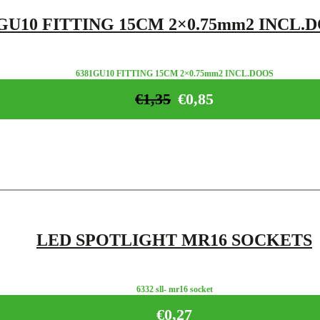
GU10 FITTING 15CM 2×0.75mm2 INCL.
6381GU10 FITTING 15CM 2×0.75mm2 INCL.DOOS
€
1,35
€
0,85
LED SPOTLIGHT MR16 SOCKETS
6332 sll- mr16 socket
€
0,27