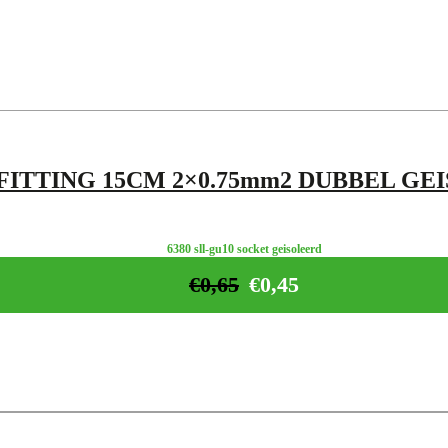
FITTING 15CM 2×0.75mm2 DUBBEL GE
6380 sll-gu10 socket geisoleerd
€
0,65
€
0,45