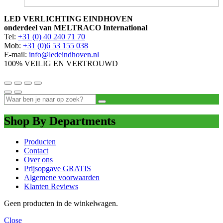
LED VERLICHTING EINDHOVEN
onderdeel van MELTRACO International
Tel:
+31 (0) 40 240 71 70
Mob:
+31 (0)6 53 155 038
E-mail:
info@ledeindhoven.nl
100% VEILIG EN VERTROUWD
Shop By Departments
Producten
Contact
Over ons
Prijsopgave GRATIS
Algemene voorwaarden
Klanten Reviews
Geen producten in de winkelwagen.
Close