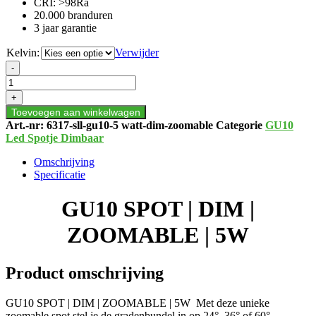
CRI: >98Ra
20.000 branduren
3 jaar garantie
Kelvin:
Verwijder
GU10
-
SPOT
|
+
DIM
Toevoegen aan winkelwagen
|
Art.-nr:
6317-sll-gu10-5 watt-dim-zoomable
Categorie
GU10
ZOOMABLE
Led Spotje Dimbaar
|
5W
Omschrijving
aantal
Specificatie
GU10 SPOT | DIM |
ZOOMABLE | 5W
Product omschrijving
GU10 SPOT | DIM | ZOOMABLE | 5W Met deze unieke
zoomable spot stel je de gradenbundel in op 24°, 36° of 60°.