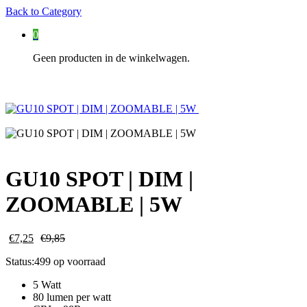
Back to
Category
0
Geen producten in de winkelwagen.
GU10 SPOT | DIM |
ZOOMABLE | 5W
€
7,25
€
9,85
Status:
499 op voorraad
5 Watt
80 lumen per watt