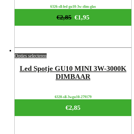
6326-sll-led gu10-3w-dim-glas
€
2,85
€
1,95
Opties selecteren
Led Spotje GU10 MINI 3W-3000K
DIMBAAR
6320-sll-3wgu10-279179
€
2,85