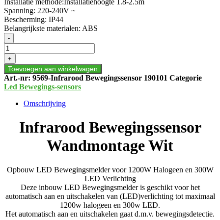
Installatie methode:
Installatiehoogte 1.8-2.5m
Spanning:
220-240V ~
Bescherming:
IP44
Belangrijkste materialen:
ABS
Infrarood
-
Bewegingssensor
Wandmontage
+
Wit
Toevoegen aan winkelwagen
aantal
Art.-nr:
9569-Infrarood Bewegingssensor 190101
Categorie
Led Bewegings-sensors
Omschrijving
Infrarood Bewegingssensor
Wandmontage Wit
Opbouw LED Bewegingsmelder voor 1200W Halogeen en 300W
LED Verlichting
Deze inbouw LED Bewegingsmelder is geschikt voor het
automatisch aan en uitschakelen van (LED)verlichting tot maximaal
1200w halogeen en 300w LED.
Het automatisch aan en uitschakelen gaat d.m.v. bewegingsdetectie.