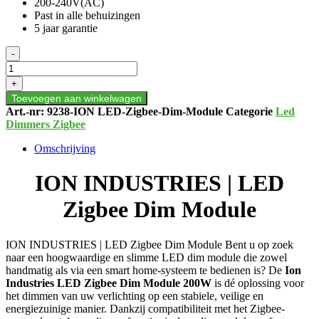
200-240V(AC)
Past in alle behuizingen
5 jaar garantie
ION
-
INDUSTRIES
|
+
LED
Toevoegen aan winkelwagen
Zigbee
Art.-nr:
9238-ION LED-Zigbee-Dim-Module
Categorie
Led
Dim
Dimmers Zigbee
Module
aantal
Omschrijving
ION INDUSTRIES | LED
Zigbee Dim Module
ION INDUSTRIES | LED Zigbee Dim Module Bent u op zoek
naar een hoogwaardige en slimme LED dim module die zowel
handmatig als via een smart home-systeem te bedienen is? De
Ion
Industries LED Zigbee Dim Module 200W
is dé oplossing voor
het dimmen van uw verlichting op een stabiele, veilige en
energiezuinige manier. Dankzij compatibiliteit met het Zigbee-