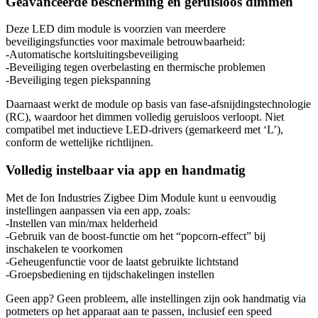
Geavanceerde bescherming en geruisloos dimmen
Deze LED dim module is voorzien van meerdere
beveiligingsfuncties voor maximale betrouwbaarheid:
-Automatische kortsluitingsbeveiliging
-Beveiliging tegen overbelasting en thermische problemen
-Beveiliging tegen piekspanning
Daarnaast werkt de module op basis van fase-afsnijdingstechnologie
(RC), waardoor het dimmen volledig geruisloos verloopt. Niet
compatibel met inductieve LED-drivers (gemarkeerd met ‘L’),
conform de wettelijke richtlijnen.
Volledig instelbaar via app en handmatig
Met de Ion Industries Zigbee Dim Module kunt u eenvoudig
instellingen aanpassen via een app, zoals:
-Instellen van min/max helderheid
-Gebruik van de boost-functie om het “popcorn-effect” bij
inschakelen te voorkomen
-Geheugenfunctie voor de laatst gebruikte lichtstand
-Groepsbediening en tijdschakelingen instellen
Geen app? Geen probleem, alle instellingen zijn ook handmatig via
potmeters op het apparaat aan te passen, inclusief een speed