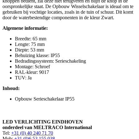
knoppen bedient, zal deze niet terugveren en blijft de knop in de
oorspronkelijke staat. De Opbouw Wisselschakelaar is ideaal om te
gebruiken bij vochtige locaties, zoals in de tuin of schuur. Dit komt
door de waterbestendige componenten in de kleur Zwart.
Algemene informatie:
Breedte: 65 mm
Lengte: 75 mm
Diepte: 53 mm
Behuizing klasse: IP55
Bedradingssysteem: Serieschakeling
Montage: Schroef
RAL-kleur: 9017
TUV: Ja
Inhoud:
Opbouw Serieschakelaar IP55
LED VERLICHTING EINDHOVEN
onderdeel van MELTRACO International
Tel:
+31 (0) 40 240 71 70
Mob:
+31 (0)6 53 155 038