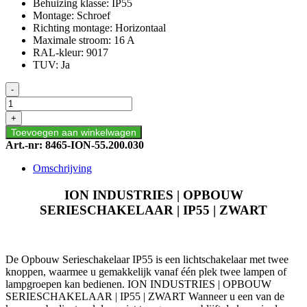
Behuizing klasse: IP55
Montage: Schroef
Richting montage: Horizontaal
Maximale stroom: 16 A
RAL-kleur: 9017
TUV: Ja
ION
-
INDUSTRIES
|
+
OPBOUW
Toevoegen aan winkelwagen
SERIESCHAKELAAR
Art.-nr:
8465-ION-55.200.030
|
IP55
Omschrijving
|
ZWART
ION INDUSTRIES | OPBOUW
aantal
SERIESCHAKELAAR | IP55 | ZWART
De Opbouw Serieschakelaar IP55 is een lichtschakelaar met twee
knoppen, waarmee u gemakkelijk vanaf één plek twee lampen of
lampgroepen kan bedienen. ION INDUSTRIES | OPBOUW
SERIESCHAKELAAR | IP55 | ZWART Wanneer u een van de