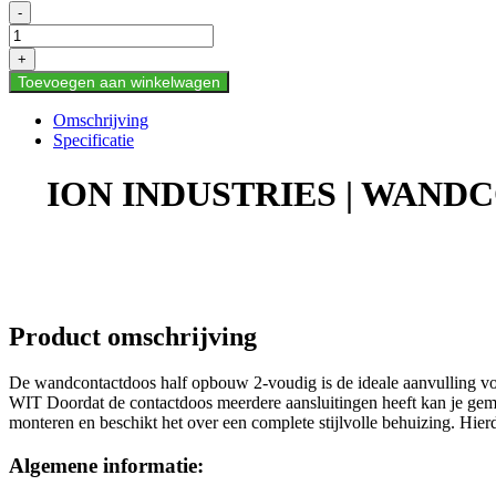
€8,50
ION
-
INDUSTRIES
|
+
WANDCONTACTDOOS
Toevoegen aan winkelwagen
|
HALF
Omschrijving
OPBOUW
Specificatie
|
2-
ION INDUSTRIES | WANDC
VOUDIG
|
RA
|
ALPIN
WIT
aantal
Product omschrijving
De wandcontactdoos half opbouw 2-voudig is de ideale aanvul
WIT Doordat de contactdoos meerdere aansluitingen heeft kan je gem
monteren en beschikt het over een complete stijlvolle behuizing. Hier
Algemene informatie: