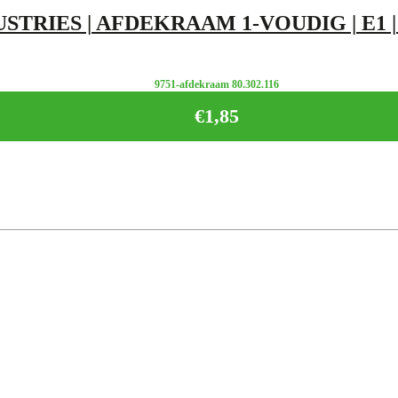
USTRIES | AFDEKRAAM 1-VOUDIG | E1
9751-afdekraam 80.302.116
€
1,85