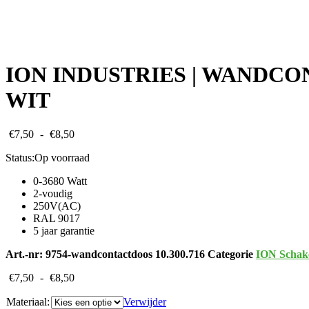
ION INDUSTRIES | WANDCON
WIT
Prijsklasse:
€
7,50
-
€
8,50
€7,50
Status:
Op voorraad
tot
€8,50
0-3680 Watt
2-voudig
250V(AC)
RAL 9017
5 jaar garantie
Art.-nr:
9754-wandcontactdoos 10.300.716
Categorie
ION Schake
Prijsklasse:
€
7,50
-
€
8,50
€7,50
Materiaal:
tot
Verwijder