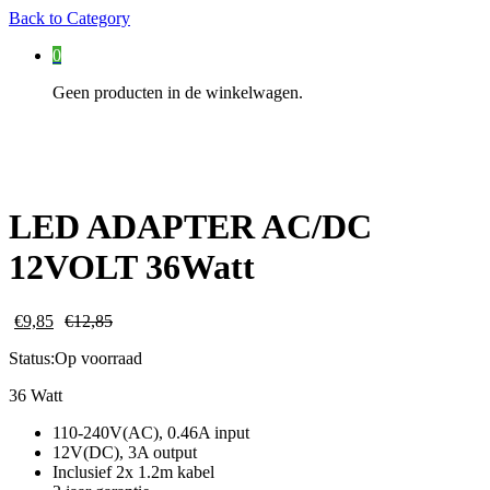
Back to
Category
0
Geen producten in de winkelwagen.
LED ADAPTER AC/DC
12VOLT 36Watt
€
9,85
€
12,85
Status:
Op voorraad
36 Watt
110-240V(AC), 0.46A input
12V(DC), 3A output
Inclusief 2x 1.2m kabel