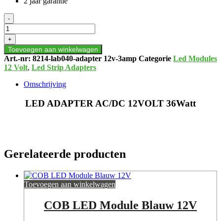
2 jaar garantie
LED
-
ADAPTER
AC/DC
+
12VOLT
Toevoegen aan winkelwagen
36Watt
Art.-nr:
8214-lab040-adapter 12v-3amp
Categorie
Led Modules
aantal
12 Volt
,
Led Strip Adapters
Omschrijving
LED ADAPTER AC/DC 12VOLT 36Watt
Gerelateerde producten
Toevoegen aan winkelwagen
COB LED Module Blauw 12V