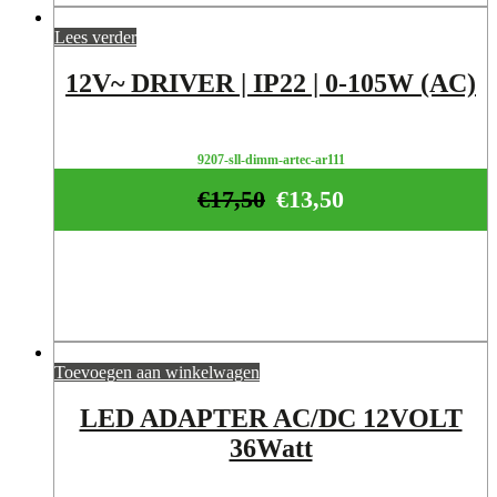
Lees verder
12V~ DRIVER | IP22 | 0-105W (AC)
9207-sll-dimm-artec-ar111
€
17,50
€
13,50
Toevoegen aan winkelwagen
LED ADAPTER AC/DC 12VOLT
36Watt