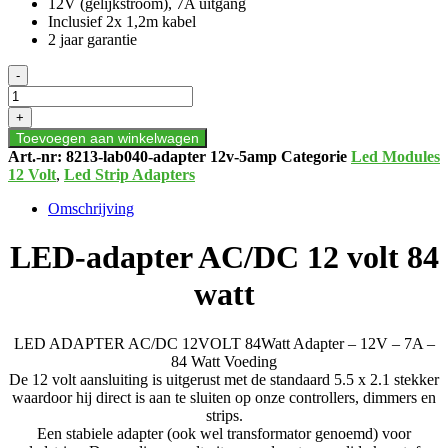
12V (gelijkstroom), 7A uitgang
Inclusief 2x 1,2m kabel
2 jaar garantie
LED
-
ADAPTER
AC/DC
+
12VOLT
Toevoegen aan winkelwagen
84Watt
Art.-nr:
8213-lab040-adapter 12v-5amp
Categorie
Led Modules
aantal
12 Volt
,
Led Strip Adapters
Omschrijving
LED-adapter AC/DC 12 volt 84
watt
LED ADAPTER AC/DC 12VOLT 84Watt Adapter – 12V – 7A –
84 Watt Voeding
De 12 volt aansluiting is uitgerust met de standaard 5.5 x 2.1 stekker
waardoor hij direct is aan te sluiten op onze controllers, dimmers en
strips.
Een stabiele adapter (ook wel transformator genoemd) voor