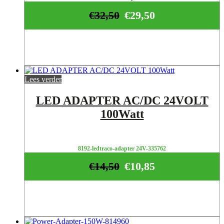
€
32,50
€
29,50
Lees verder
LED ADAPTER AC/DC 24VOLT
100Watt
8192-ledtraco-adapter 24V-335762
€
14,50
€
10,85