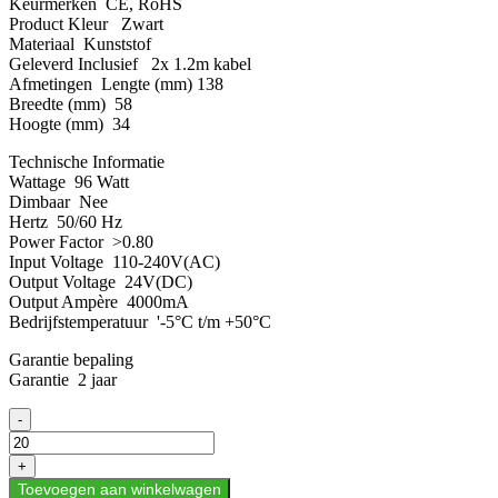
Keurmerken CE, RoHS
Product Kleur Zwart
Materiaal Kunststof
Geleverd Inclusief 2x 1.2m kabel
Afmetingen Lengte (mm) 138
Breedte (mm) 58
Hoogte (mm) 34
Technische Informatie
Wattage 96 Watt
Dimbaar Nee
Hertz 50/60 Hz
Power Factor >0.80
Input Voltage 110-240V(AC)
Output Voltage 24V(DC)
Output Ampère 4000mA
Bedrijfstemperatuur '-5°C t/m +50°C
Garantie bepaling
Garantie 2 jaar
LED
-
ADAPTER
AC/DC
+
220V-
Toevoegen aan winkelwagen
24VOLT-