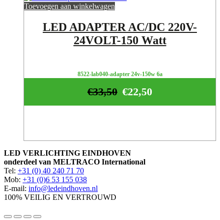
Toevoegen aan winkelwagen
LED ADAPTER AC/DC 220V-
24VOLT-150 Watt
8522-lab040-adapter 24v-150w 6a
€
33,50
€
22,50
LED VERLICHTING EINDHOVEN
onderdeel van MELTRACO International
Tel:
+31 (0) 40 240 71 70
Mob:
+31 (0)6 53 155 038
E-mail:
info@ledeindhoven.nl
100% VEILIG EN VERTROUWD