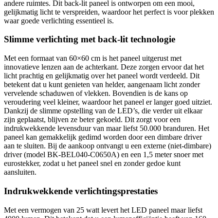
andere ruimtes. Dit back-lit paneel is ontworpen om een mooi,
gelijkmatig licht te verspreiden, waardoor het perfect is voor plekken
waar goede verlichting essentieel is.
Slimme verlichting met back-lit technologie
Met een formaat van 60×60 cm is het paneel uitgerust met
innovatieve lenzen aan de achterkant. Deze zorgen ervoor dat het
licht prachtig en gelijkmatig over het paneel wordt verdeeld. Dit
betekent dat u kunt genieten van helder, aangenaam licht zonder
vervelende schaduwen of vlekken. Bovendien is de kans op
veroudering veel kleiner, waardoor het paneel er langer goed uitziet.
Dankzij de slimme opstelling van de LED’s, die verder uit elkaar
zijn geplaatst, blijven ze beter gekoeld. Dit zorgt voor een
indrukwekkende levensduur van maar liefst 50.000 branduren. Het
paneel kan gemakkelijk gedimd worden door een dimbare driver
aan te sluiten. Bij de aankoop ontvangt u een externe (niet-dimbare)
driver (model BK-BEL040-C0650A) en een 1,5 meter snoer met
eurostekker, zodat u het paneel snel en zonder gedoe kunt
aansluiten.
Indrukwekkende verlichtingsprestaties
Met een vermogen van 25 watt levert het LED paneel maar liefst