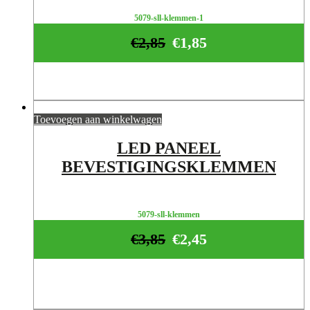
5079-sll-klemmen-1
€
2,85
€
1,85
Toevoegen aan winkelwagen
LED PANEEL
BEVESTIGINGSKLEMMEN
5079-sll-klemmen
€
3,85
€
2,45