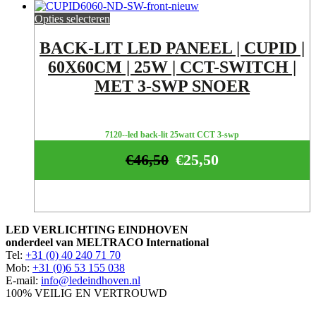
Opties selecteren
BACK-LIT LED PANEEL | CUPID |
60X60CM | 25W | CCT-SWITCH |
MET 3-SWP SNOER
7120--led back-lit 25watt CCT 3-swp
€
46,50
€
25,50
LED VERLICHTING EINDHOVEN
onderdeel van MELTRACO International
Tel:
+31 (0) 40 240 71 70
Mob:
+31 (0)6 53 155 038
E-mail:
info@ledeindhoven.nl
100% VEILIG EN VERTROUWD