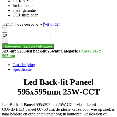
UGR <19
Incl. stekker
7 jaar garantie
CCT instelbaar
Kelvin:
Verwijder
Led
-
Back-
lit
+
Paneel
Toevoegen aan winkelwagen
595x595mm
Art.-nr:
5288-led back-lit 25watt
Categorie
Paneel 595 x
25W-
595mm
CCT
aantal
Omschrijving
Specificatie
Led Back-lit Paneel
595x595mm 25W-CCT
Led Back-lit Paneel 595x595mm 25W-CCT Maak kennis met het
CUPID LED paneel 60×60 cm, de ideale keuze voor wie op zoek is
naar heldere en efficiënte verlichting in kantoren, klaslokalen of