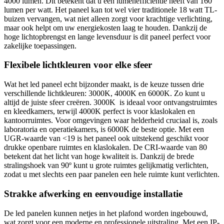
4000 lumen. Dit betekent dat u een lumenefficiëntie heeft van 160
lumen per watt. Het paneel kan tot wel vier traditionele 18 watt TL-
buizen vervangen, wat niet alleen zorgt voor krachtige verlichting,
maar ook helpt om uw energiekosten laag te houden. Dankzij de
hoge lichtopbrengst en lange levensduur is dit paneel perfect voor
zakelijke toepassingen.
Flexibele lichtkleuren voor elke sfeer
Wat het led paneel echt bijzonder maakt, is de keuze tussen drie
verschillende lichtkleuren: 3000K, 4000K en 6000K. Zo kunt u
altijd de juiste sfeer creëren. 3000K is ideaal voor ontvangstruimtes
en kleedkamers, terwijl 4000K perfect is voor klaslokalen en
kantoorruimtes. Voor omgevingen waar helderheid cruciaal is, zoals
laboratoria en operatiekamers, is 6000K de beste optie. Met een
UGR-waarde van <19 is het paneel ook uitstekend geschikt voor
drukke openbare ruimtes en klaslokalen. De CRI-waarde van 80
betekent dat het licht van hoge kwaliteit is. Dankzij de brede
stralingshoek van 90º kunt u grote ruimtes gelijkmatig verlichten,
zodat u met slechts een paar panelen een hele ruimte kunt verlichten.
Strakke afwerking en eenvoudige installatie
De led panelen kunnen netjes in het plafond worden ingebouwd,
wat zorgt voor een moderne en professionele uitstraling. Met een IP-