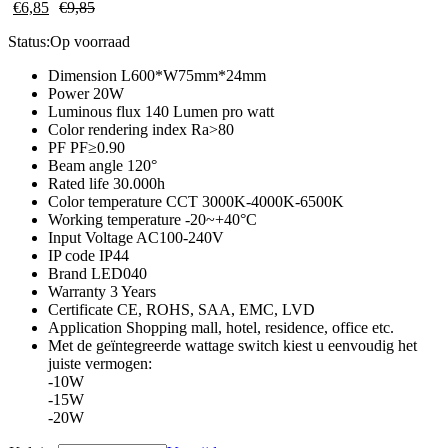
€
6,85
€
9,85
Status:
Op voorraad
Dimension L600*W75mm*24mm
Power 20W
Luminous flux 140 Lumen pro watt
Color rendering index Ra>80
PF PF≥0.90
Beam angle 120°
Rated life 30.000h
Color temperature CCT 3000K-4000K-6500K
Working temperature -20~+40°C
Input Voltage AC100-240V
IP code IP44
Brand LED040
Warranty 3 Years
Certificate CE, ROHS, SAA, EMC, LVD
Application Shopping mall, hotel, residence, office etc.
Met de geïntegreerde wattage switch kiest u eenvoudig het
juiste vermogen:
-10W
-15W
-20W