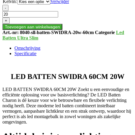
Kelvin:
Verwijder
LED
-
BATTEN
SWIDRA
+
60CM
Toevoegen aan winkelwagen
20W
Art.-nr:
8040-sll-batten-SWIDRA-20w-60cm
Categorie
Led
aantal
Batten Ultra Slim
Omschrijving
Specificatie
LED BATTEN SWIDRA 60CM 20W
LED BATTEN SWIDRA 60CM 20W Zoekt u een eenvoudige en
efficiënte oplossing voor uw basisverlichting? De LED Batten
Charon is dé keuze voor wie betrouwbare en flexibele verlichting
nodig heeft. Deze moderne led batten combineert instelbaar
vermogen, aanpasbare lichtkleur en een strak ontwerp, waardoor hij
perfect is als led montagebalk in zowel woningen als zakelijke
omgevingen.