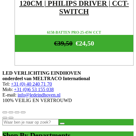
120CM | PHILIPS DRIVER | CCT-
SWITCH
6158-BATTEN PRO-25-45W CCT
€
39,50
€
24,50
LED VERLICHTING EINDHOVEN
onderdeel van MELTRACO International
Tel:
+31 (0) 40 240 71 70
Mob:
+31 (0)6 53 155 038
E-mail:
info@ledeindhoven.nl
100% VEILIG EN VERTROUWD
Shop By Departments