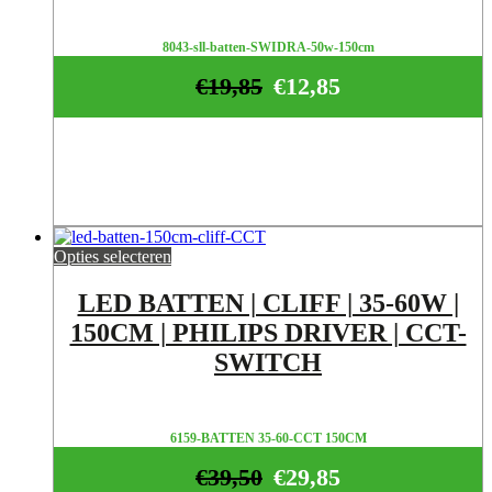
8043-sll-batten-SWIDRA-50w-150cm
€
19,85
€
12,85
Opties selecteren
LED BATTEN | CLIFF | 35-60W |
150CM | PHILIPS DRIVER | CCT-
SWITCH
6159-BATTEN 35-60-CCT 150CM
€
39,50
€
29,85