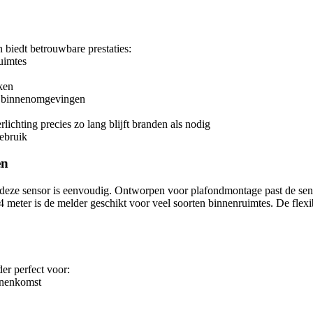
biedt betrouwbare prestaties:
ruimtes
ken
oge binnenomgevingen
lichting precies zo lang blijft branden als nodig
gebruik
en
sor is eenvoudig. Ontworpen voor plafondmontage past de sensor n
 4 meter is de melder geschikt voor veel soorten binnenruimtes. De fle
er perfect voor:
innenkomst