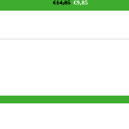
€
14,85
€
9,85