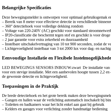
Belangrijke Specificaties
Deze bewegingsmelder is ontworpen voor optimaal gebruiksgemak en 
– Bereik van 8 meter voor effectieve detectie in verschillende binnen
– 360° detectiehoek voor volledige dekking rondom
– Voltage van 220-240V (AC) geschikt voor standaard stroomnetwer
– IP20-classificatie die beschermt tegen stof en geschikt is voor dr
– 2 jaar garantie voor extra zekerheid en duurzaamheid
– Instelbare uitschakelvertraging van 10 tot 900 seconden, zodat de ver
– Lichtgevoeligheid instelbaar van 3 tot 2000 lux voor dag- en nacht
Eenvoudige Installatie en Flexibele Instelmogelijkhed
LED BEWEGINGS SENSORS INBOUW-zwart De installatie van deze sen
voor een stevige installatie. Met een aanbevolen hoogte tussen 2,2 en
de gewenste detectie en lichtgevoeligheid.
Toepassingen in de Praktijk
De brede detectiehoek en het grote bereik maken deze bewegingsmeld
– Gangen en hallen waar de verlichting automatisch inschakelt bij b
– Toiletten en badkamers waar het licht enkel aan gaat bij gebruik
– Kelders en garages voor verlichting zonder handmatige bediening