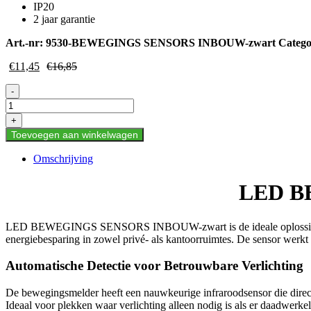
IP20
2 jaar garantie
Art.-nr:
9530-BEWEGINGS SENSORS INBOUW-zwart
Catego
€
11,45
€
16,85
LED
-
BEWEGINGS
SENSORS
+
INBOUW-
Toevoegen aan winkelwagen
zwart
aantal
Omschrijving
LED B
LED BEWEGINGS SENSORS INBOUW-zwart is de ideale oplossing voor 
energiebesparing in zowel privé- als kantoorruimtes. De sensor werkt 
Automatische Detectie voor Betrouwbare Verlichting
De bewegingsmelder heeft een nauwkeurige infraroodsensor die direct r
Ideaal voor plekken waar verlichting alleen nodig is als er daadwerke