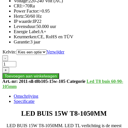
Voltage:220-240 Volt (AC)
CRI:>70Ra
Power Factor:>0.95
Hertz:50/60 Hz
IP waarde:IP22
Levensduur:50.000 uur
Energie Label:A+
Keurmerken:CE, RoHS en TÜV
Garantie:3 jaar
Kelvin:
Verwijder
LED
-
BUIS
15W
+
T8-
Toevoegen aan winkelwagen
1050MM
Art.-nr:
2011-sll-t8b105-15w-105
Categorie
Led T8 buis 60-90-
aantal
105mm
Omschrijving
Specificatie
LED BUIS 15W T8-1050MM
LED BUIS 15W T8-1050MM. LED TL verlichting is de meest