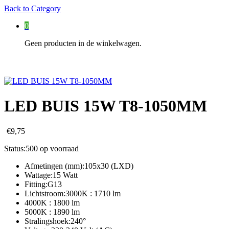
Back to
Category
0
Geen producten in de winkelwagen.
LED BUIS 15W T8-1050MM
€
9,75
Status:
500 op voorraad
Afmetingen (mm):105x30 (LXD)
Wattage:15 Watt
Fitting:G13
Lichtstroom:3000K : 1710 lm
4000K : 1800 lm
5000K : 1890 lm
Stralingshoek:240°