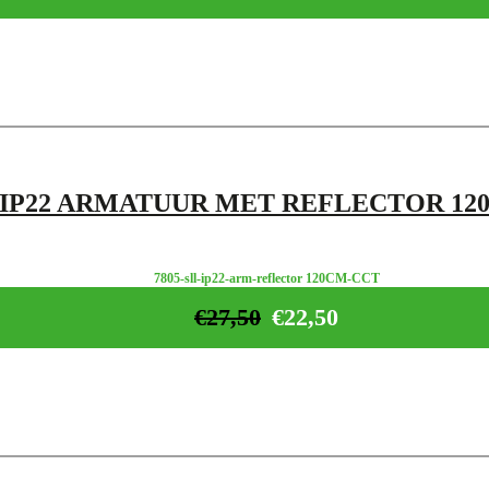
 IP22 ARMATUUR MET REFLECTOR 12
7805-sll-ip22-arm-reflector 120CM-CCT
€
27,50
€
22,50