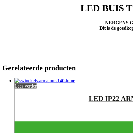
2
LED BUIS 
X
120CM
aantal
NERGENS G
Dit is de goedk
Gerelateerde producten
Lees verder
LED IP22 A