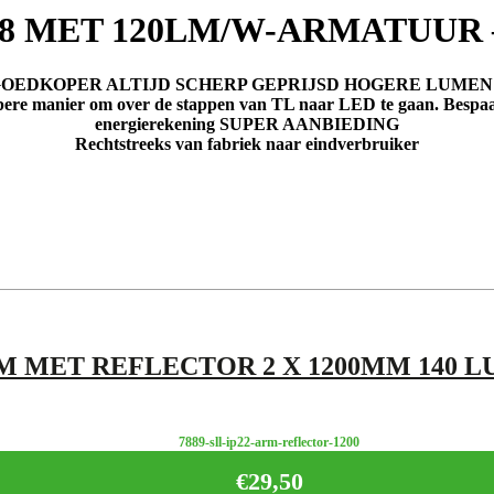
T8 MET 120LM/W-ARMATUUR –
OEDKOPER ALTIJD SCHERP GEPRIJSD HOGERE LUME
opere manier om over de stappen van TL naar LED te gaan.
Bespaa
energierekening SUPER AANBIEDING
Rechtstreeks van fabriek naar eindverbruiker
RM MET REFLECTOR 2 X 1200MM 140 
7889-sll-ip22-arm-reflector-1200
€
29,50