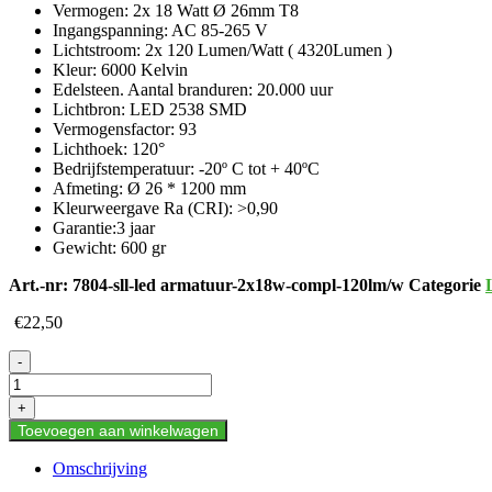
Vermogen: 2x 18 Watt Ø 26mm T8
Ingangspanning: AC 85-265 V
Lichtstroom: 2x 120 Lumen/Watt ( 4320Lumen )
Kleur: 6000 Kelvin
Edelsteen.
Aantal branduren: 20.000 uur
Lichtbron: LED 2538 SMD
Vermogensfactor: 93
Lichthoek: 120°
Bedrijfstemperatuur: -20º C tot + 40ºC
Afmeting: Ø 26 * 1200 mm
Kleurweergave Ra (CRI): >0,90
Garantie:3 jaar
Gewicht: 600 gr
Art.-nr:
7804-sll-led armatuur-2x18w-compl-120lm/w
Categorie
€
22,50
LED
-
BUIS
T8
+
MET
Toevoegen aan winkelwagen
120LM/W-
ARMATUUR
Omschrijving
-