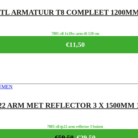
 TL ARMATUUR T8 COMPLEET 1200M
7801-sll-1x18w-arm-t8-120 cm
€
11,50
22 ARM MET REFLECTOR 3 X 1500MM 
7885-sll-ip22-arm-reflector 3 buizen
€
59,50
€
29,50