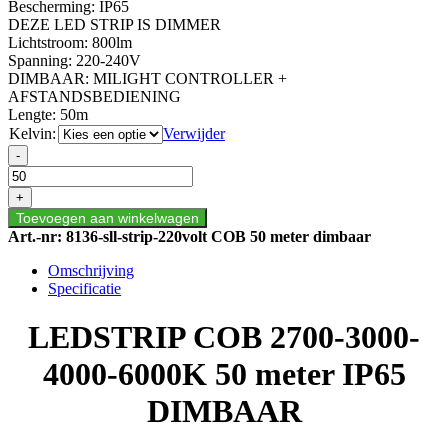
Bescherming:
IP65
DEZE LED STRIP IS DIMMER
Lichtstroom:
800lm
Spanning:
220-240V
DIMBAAR: MILIGHT CONTROLLER +
AFSTANDSBEDIENING
Lengte:
50m
Kelvin:
Verwijder
LED
-
STRIP
COB
+
2700-
Toevoegen aan winkelwagen
3000-
Art.-nr:
8136-sll-strip-220volt COB 50 meter dimbaar
4000-
6000K
Omschrijving
50
Specificatie
meter
IP65
LEDSTRIP COB 2700-3000-
DIMBAAR
aantal
4000-6000K 50 meter IP65
DIMBAAR