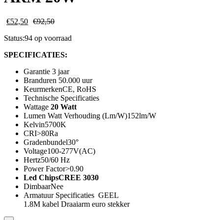
€
52,50
€
92,50
Status:
94 op voorraad
SPECIFICATIES:
Garantie 3 jaar
Branduren 50.000 uur
KeurmerkenCE, RoHS
Technische Specificaties
Wattage
20 Watt
Lumen Watt Verhouding (Lm/W)152lm/W
Kelvin5700K
CRI>80Ra
Gradenbundel30°
Voltage100-277V(AC)
Hertz50/60 Hz
Power Factor>0.90
Led ChipsCREE 3030
DimbaarNee
Armatuur Specificaties GEEL
1.8M kabel Draaiarm euro stekker