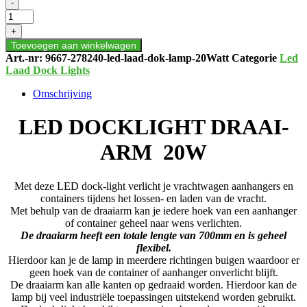
LED
-
DOCKLIGHT
DRAAI-
+
ARM
Toevoegen aan winkelwagen
20W
Art.-nr:
9667-278240-led-laad-dok-lamp-20Watt
Categorie
Led
aantal
Laad Dock Lights
Omschrijving
LED DOCKLIGHT DRAAI-
ARM 20W
Met deze LED dock-light verlicht je vrachtwagen aanhangers en
containers tijdens het lossen- en laden van de vracht.
Met behulp van de draaiarm kan je iedere hoek van een aanhanger
of container geheel naar wens verlichten.
De draaiarm heeft een totale lengte van 700mm en is geheel
flexibel.
Hierdoor kan je de lamp in meerdere richtingen buigen waardoor er
geen hoek van de container of aanhanger onverlicht blijft.
De draaiarm kan alle kanten op gedraaid worden. Hierdoor kan de
lamp bij veel industriële toepassingen uitstekend worden gebruikt.