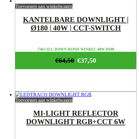
Toevoegen aan winkelwagen
KANTELBARE DOWNLIGHT |
Ø180 | 40W | CCT-SWITCH
7561-SLL-DOWN-ROND-WINKEL-40W Ø180
€
64,50
€
37,50
Toevoegen aan winkelwagen
MI-LIGHT REFLECTOR
DOWNLIGHT RGB+CCT 6W