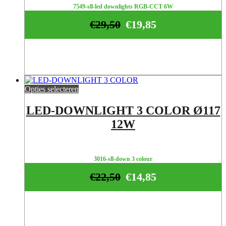
7549-sll-led downlights RGB-CCT 6W
€
29,50
€
19,85
Opties selecteren
LED-DOWNLIGHT 3 COLOR Ø117
12W
3016-sll-down 3 colour
€
22,50
€
14,85