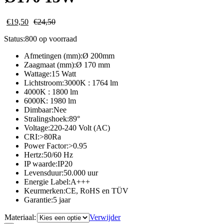
€
19,50
€
24,50
Status:
800 op voorraad
Afmetingen (mm):Ø 200mm
Zaagmaat (mm):Ø 170 mm
Wattage:15 Watt
Lichtstroom:3000K : 1764 lm
4000K : 1800 lm
6000K: 1980 lm
Dimbaar:Nee
Stralingshoek:89°
Voltage:220-240 Volt (AC)
CRI:>80Ra
Power Factor:>0.95
Hertz:50/60 Hz
IP waarde:IP20
Levensduur:50.000 uur
Energie Label:A+++
Keurmerken:CE, RoHS en TÜV
Garantie:5 jaar
Materiaal:
Verwijder