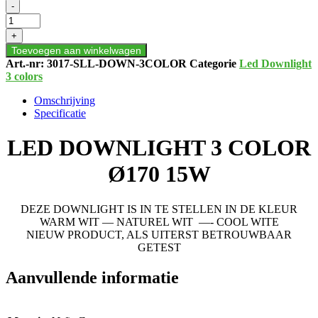
LED
-
DOWNLIGHT
3
+
COLOR
Toevoegen aan winkelwagen
Ø170
Art.-nr:
3017-SLL-DOWN-3COLOR
Categorie
Led Downlight
15W
3 colors
aantal
Omschrijving
Specificatie
LED DOWNLIGHT 3 COLOR
Ø170 15W
DEZE DOWNLIGHT IS IN TE STELLEN IN DE KLEUR
WARM WIT — NATUREL WIT —- COOL WITE
NIEUW PRODUCT, ALS UITERST BETROUWBAAR
GETEST
Aanvullende informatie