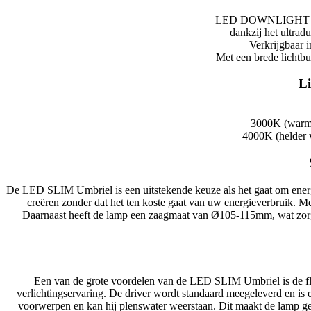
LED DOWNLIGHT SLIM
dankzij het ultrad
Verkrijgbaar i
Met een brede lichtbu
Li
3000K (warm w
4000K (helder w
De LED SLIM Umbriel is een uitstekende keuze als het gaat om energi
creëren zonder dat het ten koste gaat van uw energieverbruik. M
Daarnaast heeft de lamp een zaagmaat van Ø105-115mm, wat zorgt v
Een van de grote voordelen van de LED SLIM Umbriel is de flikke
verlichtingservaring. De driver wordt standaard meegeleverd en is 
voorwerpen en kan hij plenswater weerstaan. Dit maakt de lamp ges