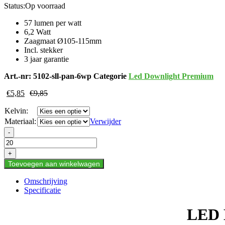
Status:
Op voorraad
57 lumen per watt
6,2 Watt
Zaagmaat Ø105-115mm
Incl. stekker
3 jaar garantie
Art.-nr:
5102-sll-pan-6wp
Categorie
Led Downlight Premium
€
5,85
€
9,85
Kelvin:
Materiaal:
Verwijder
LED
-
DOWNLIGHT
SLIM
+
Ø108
Toevoegen aan winkelwagen
6,2W
WIT
Omschrijving
aantal
Specificatie
LED 