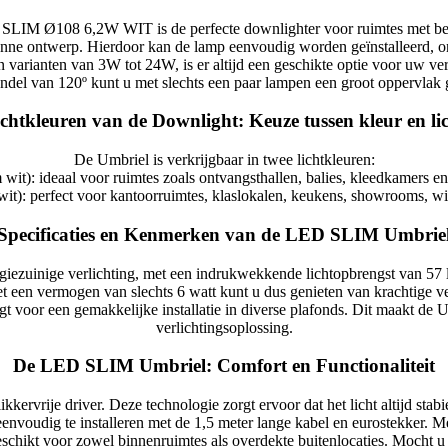
 Ø108 6,2W WIT is de perfecte downlighter voor ruimtes met bep
unne ontwerp. Hierdoor kan de lamp eenvoudig worden geïnstalleerd, on
n varianten van 3W tot 24W, is er altijd een geschikte optie voor uw ver
ndel van 120º kunt u met slechts een paar lampen een groot oppervlak g
chtkleuren van de Downlight: Keuze tussen kleur en li
De Umbriel is verkrijgbaar in twee lichtkleuren:
it): ideaal voor ruimtes zoals ontvangsthallen, balies, kleedkamers en
it): perfect voor kantoorruimtes, klaslokalen, keukens, showrooms, w
Specificaties en Kenmerken van de LED SLIM Umbrie
ezuinige verlichting, met een indrukwekkende lichtopbrengst van 57 l
et een vermogen van slechts 6 watt kunt u dus genieten van krachtige ve
oor een gemakkelijke installatie in diverse plafonds. Dit maakt de Umb
verlichtingsoplossing.
De LED SLIM Umbriel: Comfort en Functionaliteit
rvrije driver. Deze technologie zorgt ervoor dat het licht altijd stabie
eenvoudig te installeren met de 1,5 meter lange kabel en eurostekker.
chikt voor zowel binnenruimtes als overdekte buitenlocaties. Mocht u