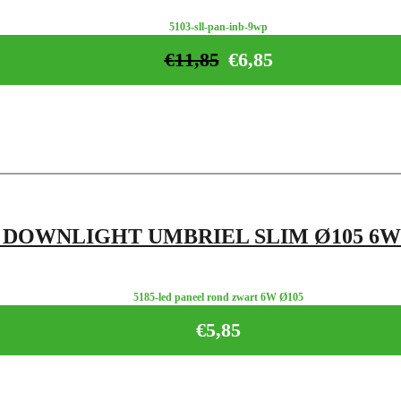
5103-sll-pan-inb-9wp
€
11,85
€
6,85
 DOWNLIGHT UMBRIEL SLIM Ø105 6
5185-led paneel rond zwart 6W Ø105
€
5,85