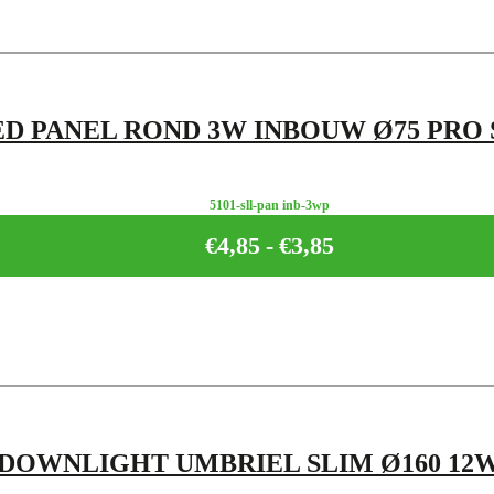
ED PANEL ROND 3W INBOUW Ø75 PRO 
5101-sll-pan inb-3wp
€
4,85
-
€
3,85
Prijsklasse:
€3,85
tot
€4,85
 DOWNLIGHT UMBRIEL SLIM Ø160 12