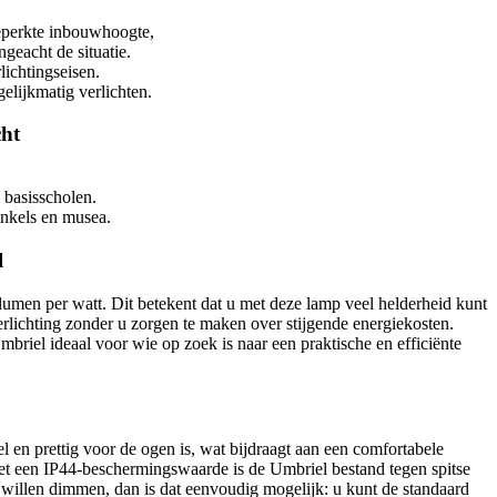
erkte inbouwhoogte,
geacht de situatie.
lichtingseisen.
elijkmatig verlichten.
cht
 basisscholen.
inkels en musea.
l
umen per watt. Dit betekent dat u met deze lamp veel helderheid kunt
rlichting zonder u zorgen te maken over stijgende energiekosten.
riel ideaal voor wie op zoek is naar een praktische en efficiënte
l en prettig voor de ogen is, wat bijdraagt aan een comfortabele
 Met een IP44-beschermingswaarde is de Umbriel bestand tegen spitse
 willen dimmen, dan is dat eenvoudig mogelijk: u kunt de standaard