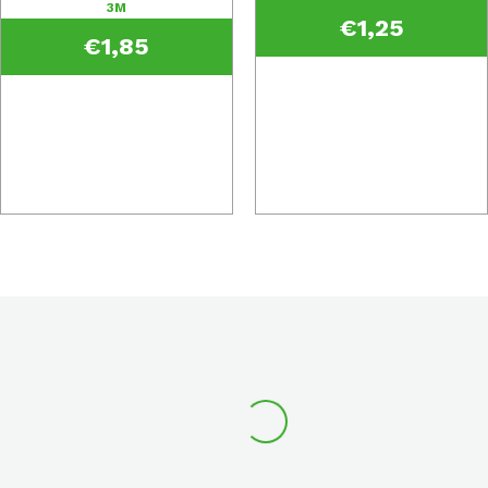
3M
€
1,25
€
1,85