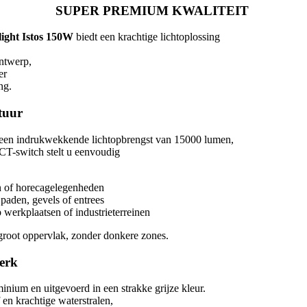
SUPER PREMIUM KWALITEIT
ight Istos 150W
biedt een krachtige lichtoplossing
ontwerp,
er
ng.
tuur
t een indrukwekkende lichtopbrengst van 15000 lumen,
CT-switch stelt u eenvoudig
n of horecagelegenheden
 paden, gevels of entrees
 werkplaatsen of industrieterreinen
 groot oppervlak, zonder donkere zones.
erk
inium en uitgevoerd in een strakke grijze kleur.
 en krachtige waterstralen,