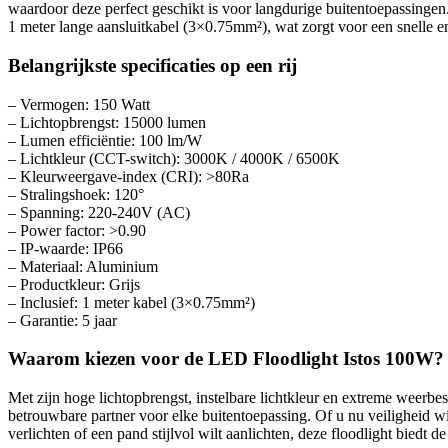
waardoor deze perfect geschikt is voor langdurige buitentoepassingen. 
1 meter lange aansluitkabel (3×0.75mm²), wat zorgt voor een snelle en
Belangrijkste specificaties op een rij
– Vermogen: 150 Watt
– Lichtopbrengst: 15000 lumen
– Lumen efficiëntie: 100 lm/W
– Lichtkleur (CCT-switch): 3000K / 4000K / 6500K
– Kleurweergave-index (CRI): >80Ra
– Stralingshoek: 120°
– Spanning: 220-240V (AC)
– Power factor: >0.90
– IP-waarde: IP66
– Materiaal: Aluminium
– Productkleur: Grijs
– Inclusief: 1 meter kabel (3×0.75mm²)
– Garantie: 5 jaar
Waarom kiezen voor de LED Floodlight Istos 100W?
Met zijn hoge lichtopbrengst, instelbare lichtkleur en extreme weerb
betrouwbare partner voor elke buitentoepassing. Of u nu veiligheid w
verlichten of een pand stijlvol wilt aanlichten, deze floodlight biedt de i