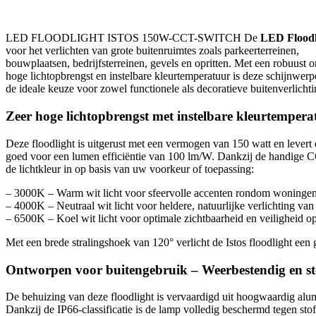
LED FLOODLIGHT ISTOS 150W-CCT-SWITCH De
LED Floodl
voor het verlichten van grote buitenruimtes zoals parkeerterreinen,
bouwplaatsen, bedrijfsterreinen, gevels en opritten. Met een robuust 
hoge lichtopbrengst en instelbare kleurtemperatuur is deze schijnwerp
de ideale keuze voor zowel functionele als decoratieve buitenverlichti
Zeer hoge lichtopbrengst met instelbare kleurtempera
Deze floodlight is uitgerust met een vermogen van 150 watt en lever
goed voor een lumen efficiëntie van 100 lm/W. Dankzij de handige C
de lichtkleur in op basis van uw voorkeur of toepassing:
– 3000K – Warm wit licht voor sfeervolle accenten rondom woninge
– 4000K – Neutraal wit licht voor heldere, natuurlijke verlichting van
– 6500K – Koel wit licht voor optimale zichtbaarheid en veiligheid op
Met een brede stralingshoek van 120° verlicht de Istos floodlight een
Ontworpen voor buitengebruik – Weerbestendig en st
De behuizing van deze floodlight is vervaardigd uit hoogwaardig alum
Dankzij de IP66-classificatie is de lamp volledig beschermd tegen stof