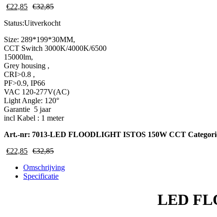
€
22,85
€
32,85
Status:
Uitverkocht
Size: 289*199*30MM,
CCT Switch 3000K/4000K/6500
15000lm,
Grey housing ,
CRI>0.8 ,
PF>0.9, IP66
VAC 120-277V(AC)
Light Angle: 120°
Garantie 5 jaar
incl Kabel : 1 meter
Art.-nr:
7013-LED FLOODLIGHT ISTOS 150W CCT
Categor
€
22,85
€
32,85
Omschrijving
Specificatie
LED FL