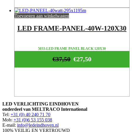
Toevoegen aan winkelwagen
LED FRAME-PANEL-40W-120X30
5033-LED FRAME PANEL BLACK 120X30
€
37,50
€
27,50
LED VERLICHTING EINDHOVEN
onderdeel van MELTRACO International
Tel:
+31 (0) 40 240 71 70
Mob:
+31 (0)6 53 155 038
E-mail:
info@ledeindhoven.nl
100% VEILIG EN VERTROUWD