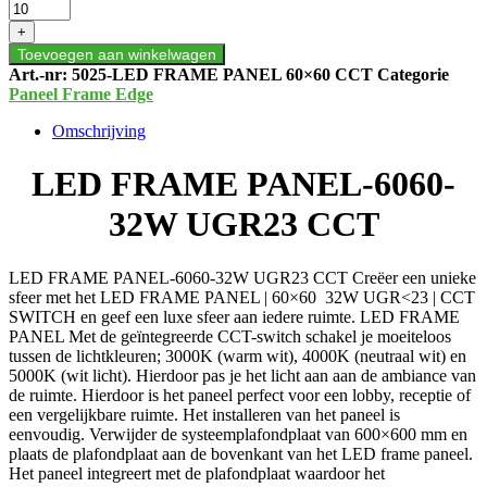
FRAME
PANEL-
+
6060-
Toevoegen aan winkelwagen
32W
Art.-nr:
5025-LED FRAME PANEL 60×60 CCT
Categorie
UGR23
Paneel Frame Edge
CCT
aantal
Omschrijving
LED FRAME PANEL-6060-
32W UGR23 CCT
LED FRAME PANEL-6060-32W UGR23 CCT Creëer een unieke
sfeer met het LED FRAME PANEL | 60×60 32W UGR<23 | CCT
SWITCH en geef een luxe sfeer aan iedere ruimte. LED FRAME
PANEL Met de geïntegreerde CCT-switch schakel je moeiteloos
tussen de lichtkleuren; 3000K (warm wit), 4000K (neutraal wit) en
5000K (wit licht). Hierdoor pas je het licht aan aan de ambiance van
de ruimte. Hierdoor is het paneel perfect voor een lobby, receptie of
een vergelijkbare ruimte. Het installeren van het paneel is
eenvoudig. Verwijder de systeemplafondplaat van 600×600 mm en
plaats de plafondplaat aan de bovenkant van het LED frame paneel.
Het paneel integreert met de plafondplaat waardoor het