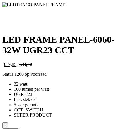
LED FRAME PANEL-6060-
32W UGR23 CCT
€
19,85
€
34,50
Status:
1200 op voorraad
32 watt
100 lumen per watt
UGR <23
Incl. stekker
5 jaar garantie
CCT SWITCH
SUPER PRODUCT
LED
-