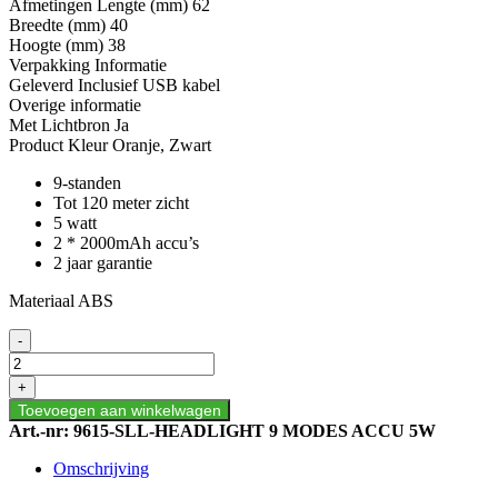
Afmetingen Lengte (mm) 62
Breedte (mm) 40
Hoogte (mm) 38
Verpakking Informatie
Geleverd Inclusief USB kabel
Overige informatie
Met Lichtbron Ja
Product Kleur Oranje, Zwart
9-standen
Tot 120 meter zicht
5 watt
2 * 2000mAh accu’s
2 jaar garantie
Materiaal ABS
LED
-
HEADLIGHT
|
+
120
Toevoegen aan winkelwagen
LUMEN
Art.-nr:
9615-SLL-HEADLIGHT 9 MODES ACCU 5W
|
WIT+ROOD+GEEL
Omschrijving
|
USB-