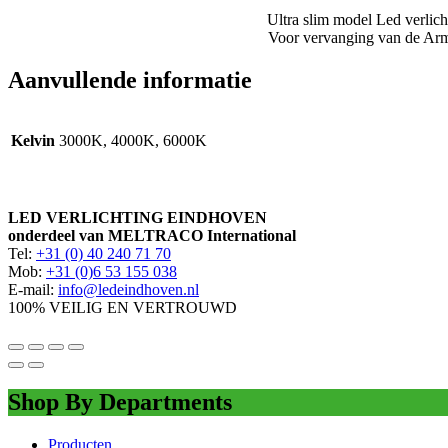
Ultra slim model Led verlich
Voor vervanging van de Arm
Aanvullende informatie
Kelvin
3000K, 4000K, 6000K
LED VERLICHTING EINDHOVEN
onderdeel van MELTRACO International
Tel:
+31 (0) 40 240 71 70
Mob:
+31 (0)6 53 155 038
E-mail:
info@ledeindhoven.nl
100% VEILIG EN VERTROUWD
Shop By Departments
Producten