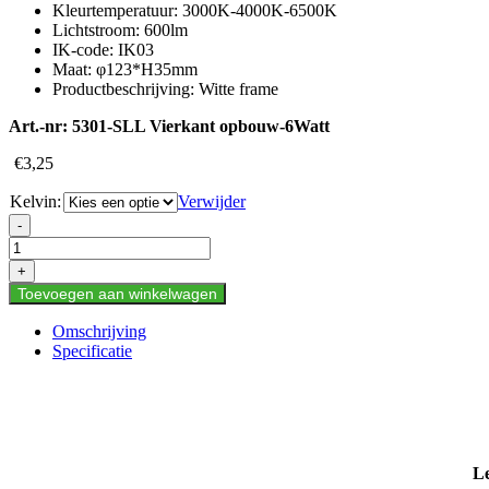
Kleurtemperatuur:
3000K-4000K-6500K
Lichtstroom:
600lm
IK-code:
IK03
Maat:
φ123*H35mm
Productbeschrijving:
Witte frame
Art.-nr:
5301-SLL Vierkant opbouw-6Watt
€
3,25
Kelvin:
Verwijder
LED
-
PANEL
ROND
+
6W
Toevoegen aan winkelwagen
VOOR
OPBOUW
Omschrijving
aantal
Specificatie
Le