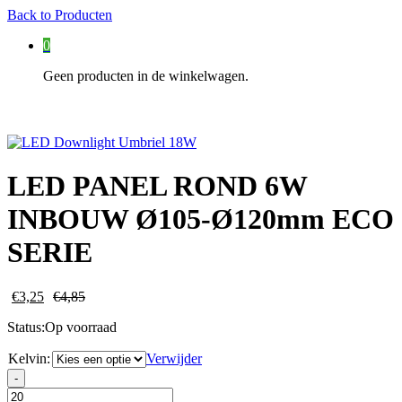
Back to
Producten
0
Geen producten in de winkelwagen.
LED PANEL ROND 6W
INBOUW Ø105-Ø120mm ECO
SERIE
€
3,25
€
4,85
Status:
Op voorraad
Kelvin:
Verwijder
LED
-
PANEL