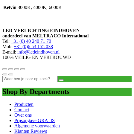
Kelvin
3000K, 4000K, 6000K
LED VERLICHTING EINDHOVEN
onderdeel van MELTRACO International
Tel:
+31 (0) 40 240 71 70
Mob:
+31 (0)6 53 155 038
E-mail:
info@ledeindhoven.nl
100% VEILIG EN VERTROUWD
Shop By Departments
Producten
Contact
Over ons
Prijsopgave GRATIS
Algemene voorwaarden
Klanten Reviews