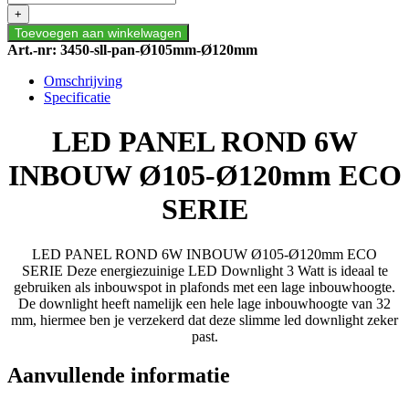
ROND
+
6W
Toevoegen aan winkelwagen
INBOUW
Art.-nr:
3450-sll-pan-Ø105mm-Ø120mm
Ø105-
Ø120mm
Omschrijving
ECO
Specificatie
SERIE
aantal
LED PANEL ROND 6W
INBOUW Ø105-Ø120mm ECO
SERIE
LED PANEL ROND 6W INBOUW Ø105-Ø120mm ECO
SERIE Deze energiezuinige LED Downlight 3 Watt is ideaal te
gebruiken als inbouwspot in plafonds met een lage inbouwhoogte.
De downlight heeft namelijk een hele lage inbouwhoogte van 32
mm, hiermee ben je verzekerd dat deze slimme led downlight zeker
past.
Aanvullende informatie