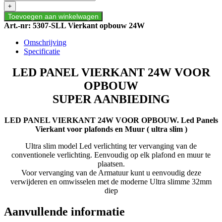
VIERKANT
+
24W
Toevoegen aan winkelwagen
VOOR
Art.-nr:
5307-SLL Vierkant opbouw 24W
OPBOUW
aantal
Omschrijving
Specificatie
LED PANEL VIERKANT 24W VOOR
OPBOUW
SUPER AANBIEDING
LED PANEL VIERKANT 24W VOOR OPBOUW. Led Panels
Vierkant voor plafonds en Muur ( ultra slim )
Ultra slim model Led verlichting ter vervanging van de
conventionele verlichting. Eenvoudig op elk plafond en muur te
plaatsen.
Voor vervanging van de Armatuur kunt u eenvoudig deze
verwijderen en omwisselen met de moderne Ultra slimme 32mm
diep
Aanvullende informatie