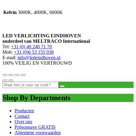
Kelvin
3000K, 4000K, 6000K
LED VERLICHTING EINDHOVEN
onderdeel van MELTRACO International
Tel:
+31 (0) 40 240 71 70
Mob:
+31 (0)6 53 155 038
E-mail:
info@ledeindhoven.nl
100% VEILIG EN VERTROUWD
Shop By Departments
Producten
Contact
Over ons
Prijsopgave GRATIS
Algemene voorwaarden