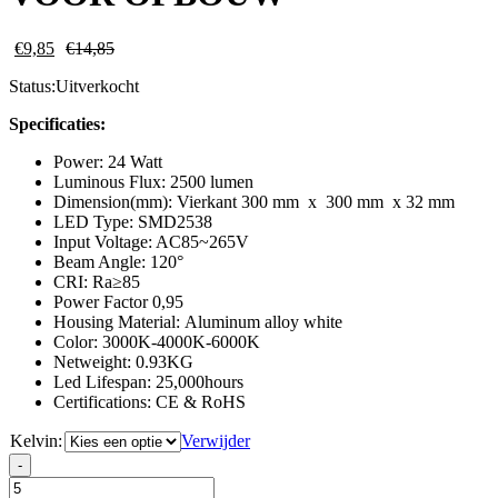
€
9,85
€
14,85
Status:
Uitverkocht
Specificaties:
Power: 24 Watt
Luminous Flux: 2500 lumen
Dimension(mm): Vierkant 300 mm x 300 mm x 32 mm
LED Type: SMD2538
Input Voltage: AC85~265V
Beam Angle: 120°
CRI: Ra≥85
Power Factor 0,95
Housing Material: Aluminum alloy white
Color: 3000K-4000K-6000K
Netweight: 0.93KG
Led Lifespan: 25,000hours
Certifications: CE & RoHS
Kelvin:
Verwijder
LED
-
PANEL