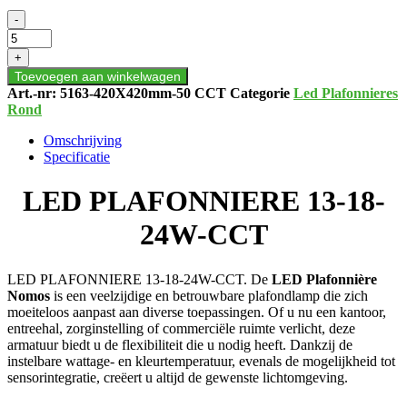
LED
-
PLAFONNIERE
13-
+
18-
Toevoegen aan winkelwagen
24W-
Art.-nr:
5163-420X420mm-50 CCT
Categorie
Led Plafonnieres
CCT
Rond
aantal
Omschrijving
Specificatie
LED PLAFONNIERE 13-18-
24W-CCT
LED PLAFONNIERE 13-18-24W-CCT. De
LED Plafonnière
Nomos
is een veelzijdige en betrouwbare plafondlamp die zich
moeiteloos aanpast aan diverse toepassingen. Of u nu een kantoor,
entreehal, zorginstelling of commerciële ruimte verlicht, deze
armatuur biedt u de flexibiliteit die u nodig heeft. Dankzij de
instelbare wattage- en kleurtemperatuur, evenals de mogelijkheid tot
sensorintegratie, creëert u altijd de gewenste lichtomgeving.