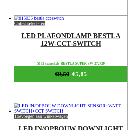
Opties selecteren
LED PLAFONDLAMP BESTLA
12W-CCT-SWITCH
5172-swinckels-BESTLA SUPER SW-272729
€
9,50
€
5,85
Toevoegen aan winkelwagen
LED IN/OPBOUW DOWNLIGHT