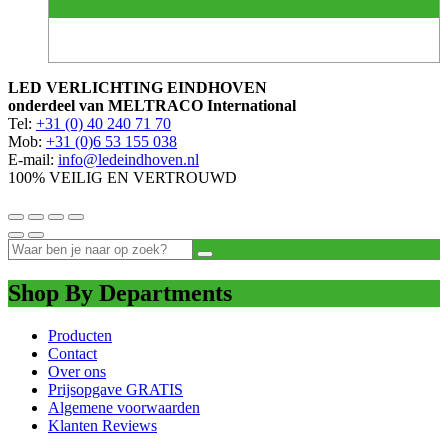
LED VERLICHTING EINDHOVEN
onderdeel van MELTRACO International
Tel:
+31 (0) 40 240 71 70
Mob:
+31 (0)6 53 155 038
E-mail:
info@ledeindhoven.nl
100% VEILIG EN VERTROUWD
Shop By Departments
Producten
Contact
Over ons
Prijsopgave GRATIS
Algemene voorwaarden
Klanten Reviews