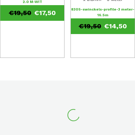
2.0 M-WIT
8305-swinckels-profile-3 meter-
€
19,50
€
17,50
16.5m
€
19,50
€
14,50