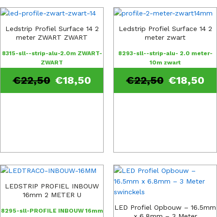
Ledstrip Profiel Surface 14 2
Ledstrip Profiel Surface 14 2
meter ZWART ZWART
meter zwart
8315-sll--strip-alu-2.0m ZWART-
8293-sll--strip-alu- 2.0 meter-
ZWART
10m zwart
€
22,50
€
18,50
€
22,50
€
18,50
LEDSTRIP PROFIEL INBOUW
16mm 2 METER U
LED Profiel Opbouw – 16.5mm
8295-sll-PROFILE INBOUW 16mm
x 6.8mm – 3 Meter