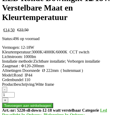
Verstelbare Maat en
Kleurtemperatuur
€
14,50
€
22,50
Status:
496 op voorraad
Vermogen:
12-18W
Kleurtemperatuur:3000K/4000K
/6000K CCT switch
Lichtstroom:
1000lm
Installatie methode:
Zichtbare installatie; Verborgen installatie
Zaagmaat :
Ф120-200mm
Afmetingen Doorsnede Ø 222mm ( buitenmaat )
Model:
Rond IP44
Grdenbundel 110
Productbeschrijving:
Witte frame
LED
-
Ronde
Downlight
+
12/18W
Toevoegen aan winkelwagen
Verstelbare
Art.-nr:
5220-sll-down-12-18 watt verstelbaar
Categorie
Led
Maat
Downlight In-Opbouw
,
Plafonniere In-Opbouw