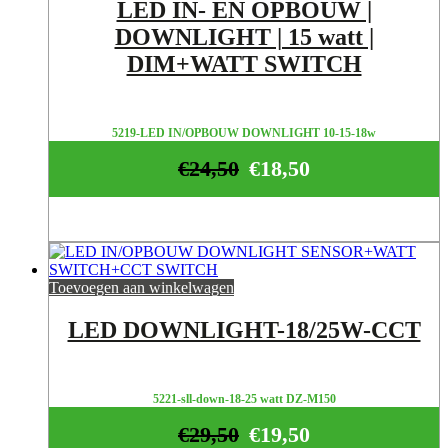
LED IN- EN OPBOUW |
DOWNLIGHT | 15 watt |
DIM+WATT SWITCH
5219-LED IN/OPBOUW DOWNLIGHT 10-15-18w
€
24,50
€
18,50
Toevoegen aan winkelwagen
LED DOWNLIGHT-18/25W-CCT
5221-sll-down-18-25 watt DZ-M150
€
29,50
€
19,50