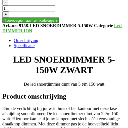
LED
-
SNOERDIMMER
5-
+
150W
Toevoegen aan winkelwagen
ZWART
Art.-nr:
9158-LED SNOERDIMMER 5-150W
Categorie
Led
aantal
DIMMER ION
Omschrijving
Specificatie
LED SNOERDIMMER 5-
150W ZWART
De led snoerdimmer dimt van 5 t/m 150 watt
Product omschrijving
Dim de verlichting bij jouw in huis of het kantoor met deze fase
afsnijding snoerdimmer. De led snoerdimmer dimt van 5 t/m 150
watt. Hierdoor kan je al jouw lampen met slechts één eenvoudige
draaiknop dimmen. Met deze dimmer pas je de hoeveelheid licht